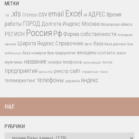
МЕТКИ
.xls
Excel
email
csv
АДРЕС
Время
Cronos
vk
.txt
работы
ГОРОД
Долгота
Индекс
Москва
Московская область
Россия
Рф
РЕГИОН
Форма собственности
Холодные
Широта
Яндекс.Справочник
база
база данных
звонки
авто
база
женщины
контакты
база номеров
маил
база предприятий
мобильных
название
мужчины
номера телефонов
почта
организация
предприятия
сайт
реестр
рассылки
справочные
такси
телефоны
яндекс
телемаркетинг
украина
ЕЩЁ
РУБРИКИ
Рубрики