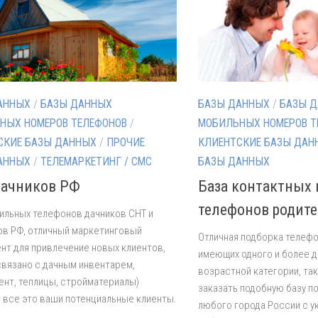
АННЫХ
/
БАЗЫ ДАННЫХ
БАЗЫ ДАННЫХ
/
БАЗЫ 
НЫХ НОМЕРОВ ТЕЛЕФОНОВ
/
МОБИЛЬНЫХ НОМЕРОВ Т
СКИЕ БАЗЫ ДАННЫХ
/
ПРОЧИЕ
КЛИЕНТСКИЕ БАЗЫ ДАН
АННЫХ
/
ТЕЛЕМАРКЕТИНГ / СМС
БАЗЫ ДАННЫХ
дачников РФ
База контактных
телефонов родит
ильных телефонов дачников СНТ и
в РФ, отличный маркетинговый
Отличная подборка телеф
нт для привлечение новых клиентов,
имеющих одного и более д
связано с дачным инвентарем,
возрастной категории, та
ент, теплицы, стройматериалы)
заказать подобную базу п
, все это ваши потенциальные клиенты.
любого города России с у