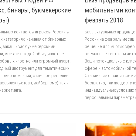
азартных людей РФ
База продавцов а
кс, бинары, букмекерские
мобильными кон
ры).
февраль 2018
ильных контактов игроков России в
База актуальных продавц
х категориях, начиная от бинарных
России на февраль месяц 2
, заканчивая букмекерскими
решение для многих сфер 
и, все этих людей объединяет не
актуальные контакты авт
юбовь к игре но или огромный азарт.
Ваши потенциальные клие
дный инструмент для тематических
сфере и автомобильной те
говых компаний, отличное решение
Скачивание с сайта всем
рассылок (вотсап, вайбер, смс) так и
бесплатно, так же доступе
емаркетинга.
индивидуальных условиях 
персональным параметрам,