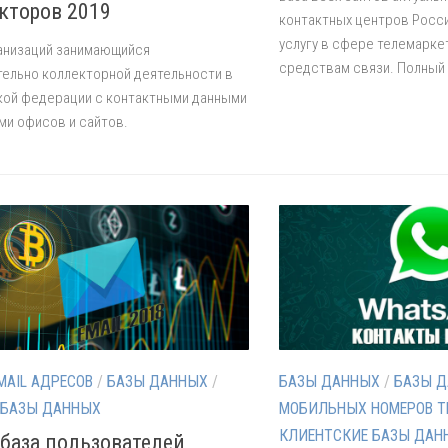
кторов 2019
контактных центров Росс
услугу в сфере телемарке
анизаций занимающийся
средствам связи. Полный 
ельно коллекторной деятельности в
кой федерации с контактными данными
ми офисов и сайтов.
MAIL АДРЕСОВ
/
БАЗЫ ДАННЫХ
/
БАЗЫ ДАННЫХ
/
БАЗЫ 
 БАЗЫ ДАННЫХ
МОБИЛЬНЫХ НОМЕРОВ Т
КЛИЕНТСКИЕ БАЗЫ ДАН
l база пользователей