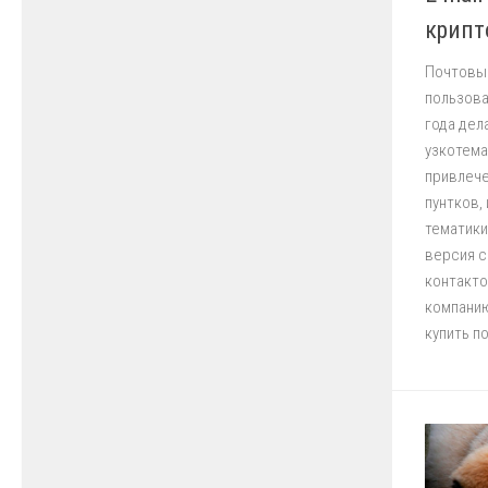
крипт
Почтовы
пользова
года дел
узкотема
привлече
пунтков,
тематики
версия с
контакто
компанию
купить п