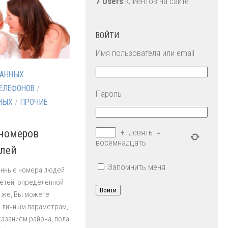
7 Users
клиентов на сайте
ВОЙТИ
Имя пользователя или email
ДАННЫХ
ЕЛЕФОНОВ
/
Пароль
НЫХ
/
ПРОЧИЕ
 номеров
+
девять
=
восемнадцать
елей
Запомнить меня
онные номера людей
етей, определенной
Войти
к же, Вы можете
о личным параметрам,
казанием района, пола