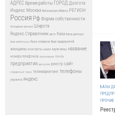
АДРЕС
Время работы
ГОРОД
Долгота
Индекс
РЕГИОН
Москва
Московская область
Россия
Рф
Форма собственности
Широта
Холодные звонки
Яндекс.Справочник
база
база данных
авто
база номеров
база предприятий
база мобильных
название
женщины
мужчины
контакты
маил
номера телефонов
почта
организация
предприятия
сайт
реестр
рассылки
телефоны
телемаркетинг
справочные
такси
яндекс
украина
БАЗЫ Д
ПРЕДПР
ПРОЧИЕ
Реест