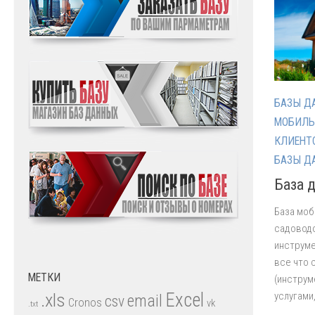
БАЗЫ Д
МОБИЛЬ
КЛИЕНТ
БАЗЫ Д
База 
База моб
садоводо
инструме
все что 
МЕТКИ
(инструм
.xls
Excel
услугами
email
csv
Cronos
vk
.txt