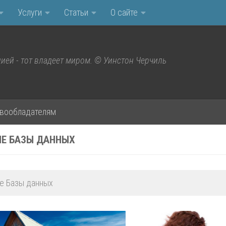
Услуги
Статьи
О сайте
ией - тот владеет миром. © Уинстон Черчиль
вообладателям
Е БАЗЫ ДАННЫХ
е Базы данных