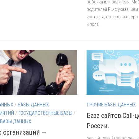
ребенка или родителя. М
родителей РФ с указанием
контакта, сотового опера
и пола.
АННЫХ
/
БАЗЫ ДАННЫХ
ПРОЧИЕ БАЗЫ ДАННЫХ
ИЯТИЙ
/
ГОСУДАРСТВЕННЫЕ БАЗЫ
/
База сайтов Call-
 БАЗЫ ДАННЫХ
России.
р организаций —
База всех сайтов актуальн