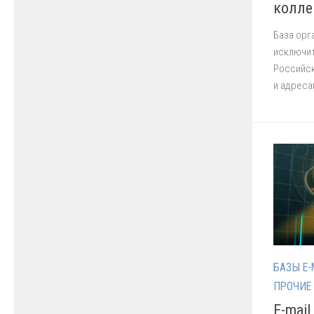
колле
База орг
исключит
Российс
и адреса
БАЗЫ E-
ПРОЧИЕ
E-mai