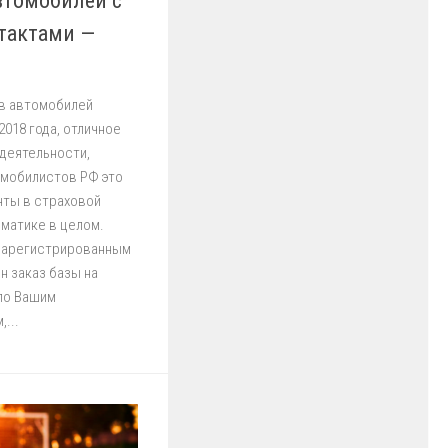
втомобилей с
тактами —
ов автомобилей
018 года, отличное
деятельности,
омобилистов РФ это
нты в страховой
матике в целом.
 зарегистрированным
н заказ базы на
по Вашим
...