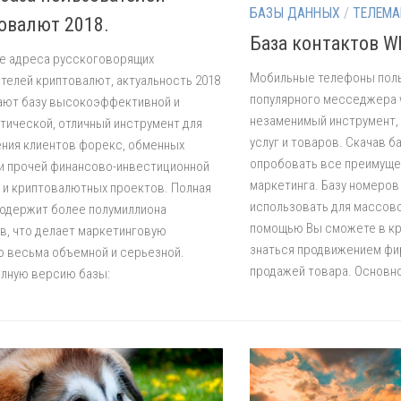
БАЗЫ ДАННЫХ
/
ТЕЛЕМА
овалют 2018.
База контактов W
е адреса русскоговорящих
Мобильные телефоны пол
телей криптовалют, актуальность 2018
популярного месседжера 
ают базу высокоэффективной и
незаменимый инструмент,
тической, отличный инструмент для
услуг и товаров. Скачав б
ния клиентов форекс, обменных
опробовать все преимуще
 и прочей финансово-инвестиционной
маркетинга. Базу номеро
 и криптовалютных проектов. Полная
использовать для массово
одержит более полумиллиона
помощью Вы сможете в к
в, что делает маркетинговую
знаться продвижением фир
 весьма объемной и серьезной.
продажей товара. Основн
олную версию базы: