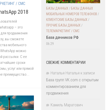
РКЕТИНГ / СМС
БАЗЫ ДАННЫХ
/
БАЗЫ ДАННЫХ
hatsApp 2018
МОБИЛЬНЫХ НОМЕРОВ ТЕЛЕФОНОВ
/
КЛИЕНТСКИЕ БАЗЫ ДАННЫХ
/
ьзователей
ПРОЧИЕ БАЗЫ ДАННЫХ
/
whatsapp – это
ТЕЛЕМАРКЕТИНГ / СМС
 для продвижения
База дачников РФ
азу, вы сможете
06:29
ства мобильного
в WhatsApp можно
й рассылки. С ее
СВЕЖИЕ КОММЕНТАРИИ
ратчайшие сроки
мы, услуг или прямой
Наталья Наталья
к записи
ое преимущество...
База групп VK.com с открытым
комментированием для
продвижения
Камиль Маратович