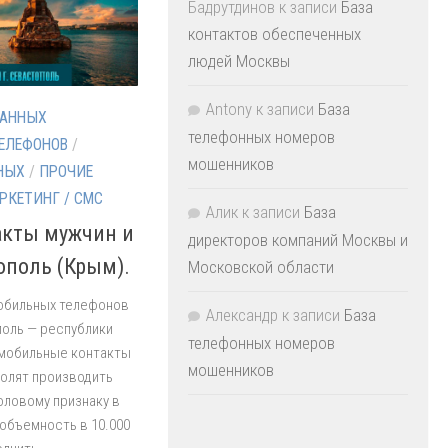
Бадрутдинов
к записи
База
контактов обеспеченных
людей Москвы
Antony
к записи
База
ДАННЫХ
телефонных номеров
ЕЛЕФОНОВ
/
мошенников
НЫХ
/
ПРОЧИЕ
РКЕТИНГ / СМС
Алик
к записи
База
кты мужчин и
директоров компаний Москвы и
ополь (Крым).
Московской области
мобильных телефонов
Александр
к записи
База
поль — республики
телефонных номеров
 мобильные контакты
мошенников
волят производить
оловому признаку в
 объемность в 10.000