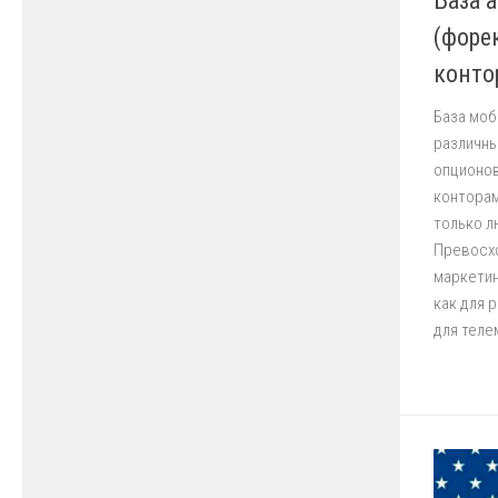
База 
(форе
конто
База моб
различны
опционов
конторам
только л
Превосхо
маркетин
как для 
для тел