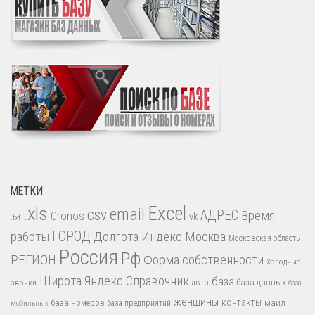
МЕТКИ
.xls
Excel
email
csv
АДРЕС
Время
Cronos
vk
.txt
работы
ГОРОД
Долгота
Индекс
Москва
Московская область
Россия
Рф
РЕГИОН
Форма собственности
Холодные
Широта
Яндекс.Справочник
база
база данных
звонки
авто
база
женщины
контакты
база номеров
маил
база предприятий
мобильных