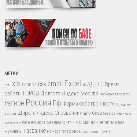
МЕТКИ
.xls
Excel
email
csv
АДРЕС
Время
Cronos
vk
.txt
работы
ГОРОД
Долгота
Индекс
Москва
Московская область
Россия
Рф
РЕГИОН
Форма собственности
Холодные
Широта
Яндекс.Справочник
база
база данных
звонки
авто
база
женщины
контакты
база номеров
маил
база предприятий
мобильных
название
мужчины
номера телефонов
почта
организация