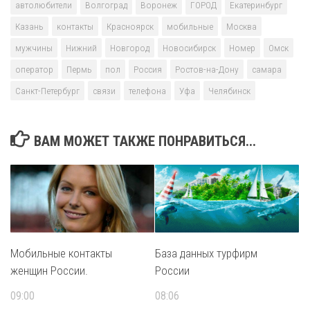
автолюбители
Волгоград
Воронеж
ГОРОД
Екатеринбург
Казань
контакты
Красноярск
мобильные
Москва
мужчины
Нижний
Новгород
Новосибирск
Номер
Омск
оператор
Пермь
пол
Россия
Ростов-на-Дону
самара
Санкт-Петербург
связи
телефона
Уфа
Челябинск
ВАМ МОЖЕТ ТАКЖЕ ПОНРАВИТЬСЯ...
Мобильные контакты
База данных турфирм
женщин России.
России
09:00
08:06