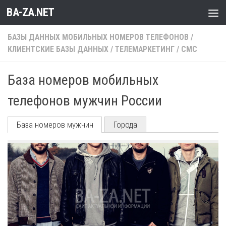
BA-ZA.NET
Перейти к содержимому
БАЗЫ ДАННЫХ МОБИЛЬНЫХ НОМЕРОВ ТЕЛЕФОНОВ
/
КЛИЕНТСКИЕ БАЗЫ ДАННЫХ
/
ТЕЛЕМАРКЕТИНГ / СМС
База номеров мобильных
телефонов мужчин России
База номеров мужчин
Города