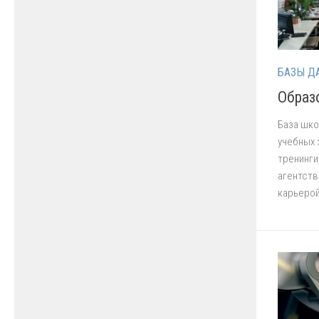
БАЗЫ Д
Образо
База шко
учебных 
тренинги
агентств
карьерой