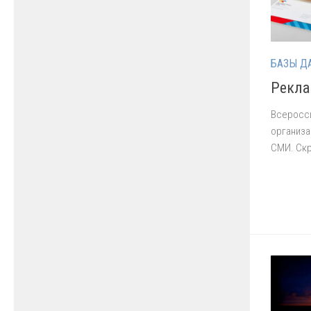
БАЗЫ Д
Рекла
Всеросси
организа
СМИ. Скр