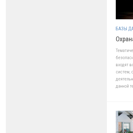
БАЗЫ Д
Охран
Тематиче
безопасн
входят в
систем, 
деятельн
данной т