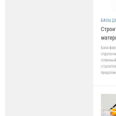
БАЗЫ Д
Строи
матер
База фир
отделочн
отличный
строител
предложе