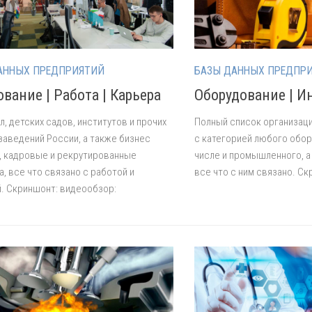
АННЫХ ПРЕДПРИЯТИЙ
БАЗЫ ДАННЫХ ПРЕДПР
вание | Работа | Карьера
Оборудование | И
л, детских садов, институтов и прочих
Полный список организац
заведений России, а также бизнес
с категорией любого обор
, кадровые и рекрутированные
числе и промышленного, а 
а, все что связано с работой и
все что с ним связано. С
. Скриншонт: видеообзор: