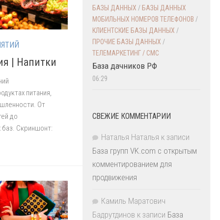
БАЗЫ ДАННЫХ
/
БАЗЫ ДАННЫХ
МОБИЛЬНЫХ НОМЕРОВ ТЕЛЕФОНОВ
/
КЛИЕНТСКИЕ БАЗЫ ДАННЫХ
/
ПРОЧИЕ БАЗЫ ДАННЫХ
/
ИЯТИЙ
ТЕЛЕМАРКЕТИНГ / СМС
ия | Напитки
База дачников РФ
06:29
ний
одуктах питания,
ышленности. От
СВЕЖИЕ КОММЕНТАРИИ
тей до
 баз. Скриншонт:
Наталья Наталья
к записи
База групп VK.com с открытым
комментированием для
продвижения
Камиль Маратович
Бадрутдинов
к записи
База