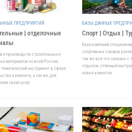
АННЫХ ПРЕДПРИЯТИЙ
БАЗЫ ДАННЫХ ПРЕДПР
тельные | отделочные
Спорт | Отдых | Т
иалы
База компаний специализ
спортивных товарах разли
м и производств строительных и
так же все что связано с
ых материалов по всей России,
отдыхом, отличный инстру
 тематический инструмент в сфере
новых клиентов.
ьства и ремонта, а так же, для
ния своих услуг.