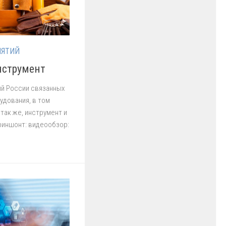
ИЯТИЙ
нструмент
ий России связанных
удования, в том
так же, инструмент и
криншонт: видеообзор: