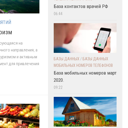
База контактов врачей РФ
06:44
ИЯТИЙ
уризм
ирующаяся на
чного направления, а
 туризмом и активным
БАЗЫ ДАННЫХ
/
БАЗЫ ДАННЫХ
мент для привлечения
МОБИЛЬНЫХ НОМЕРОВ ТЕЛЕФОНОВ
База мобильных номеров март
2020.
09:22