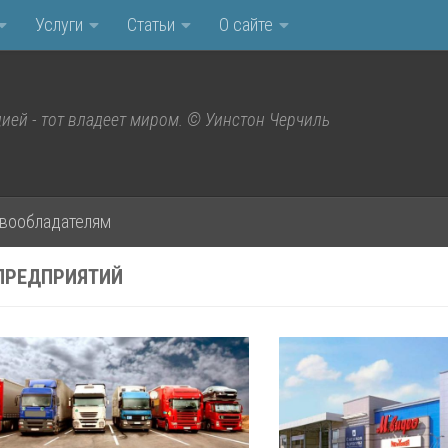
Услуги
Статьи
О сайте
ией - тот владеет миром. © Уинстон Черчиль
вообладателям
ПРЕДПРИЯТИЙ