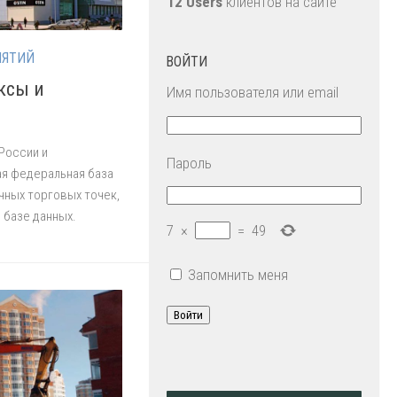
12 Users
клиентов на сайте
ИЯТИЙ
ВОЙТИ
ксы и
Имя пользователя или email
России и
Пароль
ая федеральная база
чных торговых точек,
 базе данных.
7
×
=
49
Запомнить меня
Войти