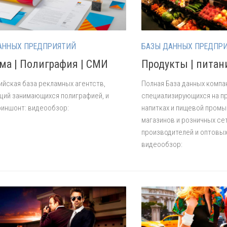
АННЫХ ПРЕДПРИЯТИЙ
БАЗЫ ДАННЫХ ПРЕДПР
ма | Полиграфия | СМИ
Продукты | питан
йская база рекламных агентств,
Полная База данных компа
ций занимающихся полиграфией, и
специализирующихся на пр
иншонт: видеообзор:
напитках и пищевой пром
магазинов и розничных се
производителей и оптовых
видеообзор: