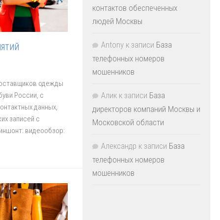
контактов обеспеченных
людей Москвы
Antony
к записи
База
ИЯТИЙ
телефонных номеров
мошенников
 поставщиков одежды
Алик
к записи
База
буви России, с
онтактных данных,
директоров компаний Москвы и
ких записей с
Московской области
иншонт: видеообзор:
Александр
к записи
База
телефонных номеров
мошенников