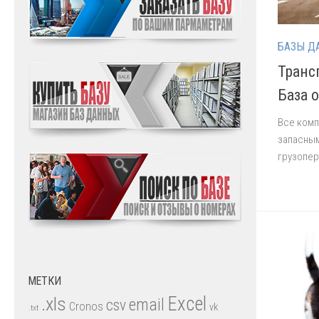
БАЗЫ Д
Транс
База 
Все комп
запасным
грузопер
МЕТКИ
.xls
Excel
email
csv
Cronos
vk
.txt