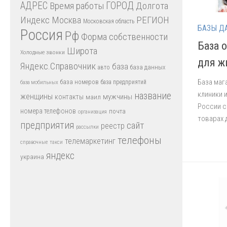
АДРЕС
Время работы
ГОРОД
Долгота
Индекс
РЕГИОН
Москва
Московская область
БАЗЫ Д
Россия
Рф
Форма собственности
База 
Широта
Холодные звонки
для ж
Яндекс.Справочник
база
база данных
авто
База маг
база номеров
база предприятий
база мобильных
клиники 
название
женщины
мужчины
контакты
маил
России с
номера телефонов
почта
организация
товарах 
предприятия
сайт
реестр
рассылки
телефоны
телемаркетинг
справочные
такси
яндекс
украина