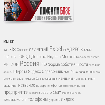
МЕТКИ
.xls
Excel
email
csv
АДРЕС
Время
Cronos
vk
.txt
работы
ГОРОД
Долгота
Индекс
Москва
Московская область
Россия
Рф
РЕГИОН
Форма собственности
Холодные
Широта
Яндекс.Справочник
база
база данных
звонки
авто
база
женщины
контакты
база номеров
маил
база предприятий
мобильных
название
мужчины
номера телефонов
почта
организация
предприятия
сайт
реестр
рассылки
справочные
такси
телефоны
яндекс
телемаркетинг
украина