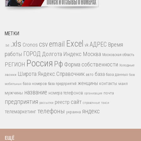
МЕТКИ
.xls
Excel
email
csv
АДРЕС
Время
Cronos
vk
.txt
работы
ГОРОД
Долгота
Индекс
Москва
Московская область
Россия
Рф
РЕГИОН
Форма собственности
Холодные
Широта
Яндекс.Справочник
база
база данных
звонки
авто
база
женщины
контакты
база номеров
маил
база предприятий
мобильных
название
мужчины
номера телефонов
почта
организация
предприятия
сайт
реестр
рассылки
справочные
такси
телефоны
яндекс
телемаркетинг
украина
ЕЩЁ