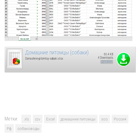
Домашние питомцы (собаки)
60.4 KB
4 Downloads
Domashnie-pitomtsy-sobaki.xlsx
ДЕТАЛИ
Метки:
.xls
csv
Excel
домашние питомцы
зоо
Россия
Рф
собаководы