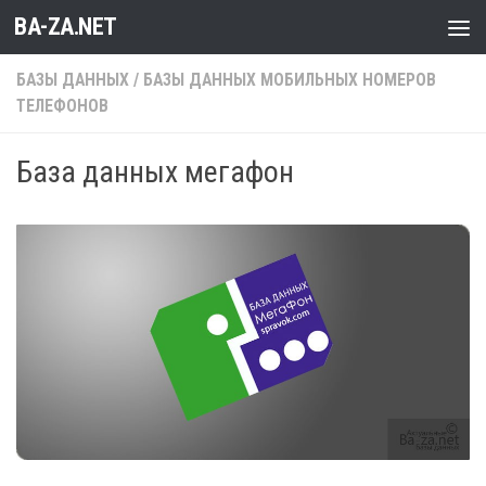
BA-ZA.NET
Перейти к содержимому
БАЗЫ ДАННЫХ
/
БАЗЫ ДАННЫХ МОБИЛЬНЫХ НОМЕРОВ
ТЕЛЕФОНОВ
База данных мегафон