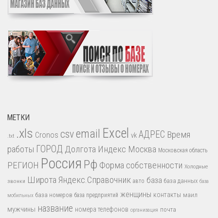
МЕТКИ
.xls
Excel
email
csv
АДРЕС
Время
Cronos
vk
.txt
работы
ГОРОД
Долгота
Индекс
Москва
Московская область
Россия
Рф
РЕГИОН
Форма собственности
Холодные
Широта
Яндекс.Справочник
база
база данных
звонки
авто
база
женщины
контакты
база номеров
маил
база предприятий
мобильных
название
мужчины
номера телефонов
почта
организация