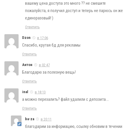
вашему цена доступа это много ?? не смешите
пожалуйста, я получил доступ и теперь не парюсь он же
единоразовый! )
Ответить
Dzon
в 17:06
Спасибо, крутая бд для рекламы
Ответить
Антон
в 02:47
Благодарю за полезную вещь!
Ответить
inal
в 18:13
а можно перезалить? файл удалили с депозита….
Ответить
ba-za
в 20:11
благодарим за информацию, ссылку обновим в течении