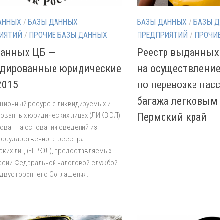
АННЫХ
/
БАЗЫ ДАННЫХ
БАЗЫ ДАННЫХ
/
БАЗЫ 
ИЯТИЙ
/
ПРОЧИЕ БАЗЫ ДАННЫХ
ПРЕДПРИЯТИЙ
/
ПРОЧИ
данных ЦБ —
Реестр выданных
дированные юридические
на осуществление
2015
по перевозке пас
багажа легковым 
ционный ресурс о ликвидируемых и
ованных юридических лицах (ЛИКВЮЛ)
Пермский край
ван на основании сведений из
государственного реестра
ких лиц (ЕГРЮЛ), предоставляемых
ссии Федеральной налоговой службой
 двустороннего Соглашения.