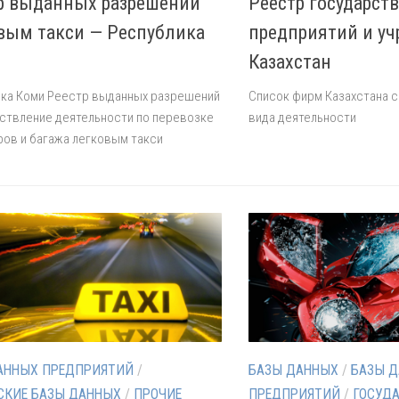
р выданных разрешений
Реестр государст
вым такси — Республика
предприятий и у
Казахстан
ика Коми Реестр выданных разрешений
Список фирм Казахстана с
ствление деятельности по перевозке
вида деятельности
ов и багажа легковым такси
АННЫХ ПРЕДПРИЯТИЙ
/
БАЗЫ ДАННЫХ
/
БАЗЫ 
СКИЕ БАЗЫ ДАННЫХ
/
ПРОЧИЕ
ПРЕДПРИЯТИЙ
/
ГОСУД