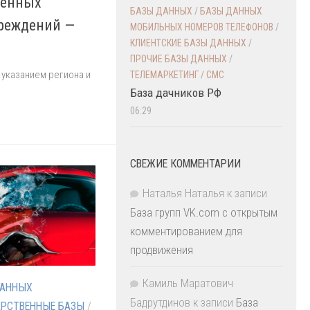
венных
БАЗЫ ДАННЫХ
/
БАЗЫ ДАННЫХ
чреждений —
МОБИЛЬНЫХ НОМЕРОВ ТЕЛЕФОНОВ
/
КЛИЕНТСКИЕ БАЗЫ ДАННЫХ
/
ПРОЧИЕ БАЗЫ ДАННЫХ
/
 указанием региона и
ТЕЛЕМАРКЕТИНГ / СМС
База дачников РФ
06:29
СВЕЖИЕ КОММЕНТАРИИ
Наталья Наталья
к записи
База групп VK.com с открытым
комментированием для
продвижения
Камиль Маратович
ДАННЫХ
Бадрутдинов
к записи
База
АРСТВЕННЫЕ БАЗЫ
/