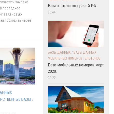
извести заказ на
База контактов врачей РФ
 В последнее
06:44
нг взял новую
тал проходить через
БАЗЫ ДАННЫХ
/
БАЗЫ ДАННЫХ
МОБИЛЬНЫХ НОМЕРОВ ТЕЛЕФОНОВ
База мобильных номеров март
2020.
09:22
ДАННЫХ
АРСТВЕННЫЕ БАЗЫ
/