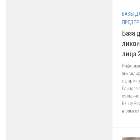
БАЗЫ Д
ПРЕДПР
База 
ликви
лица 
Информа
ликвидир
сформиро
Единого 
юридичес
Банку Ро
в рамках