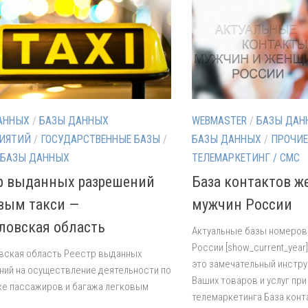
АННЫХ
/
БАЗЫ ДАННЫХ
WEBMASTER
/
БАЗЫ ДАН
ИЯТИЙ
/
ГОСУДАРСТВЕННЫЕ БАЗЫ
/
БАЗЫ ДАННЫХ
/
ПРОЧИЕ
 БАЗЫ ДАННЫХ
ТЕЛЕМАРКЕТИНГ / СМС
р выданных разрешений
База контактов ж
вым такси —
мужчин России
ловская область
Актуальные базы номеров
России [show_current_year]
вская область Реестр выданных
это замечательный инстр
ий на осуществление деятельности по
Ваших товаров и услуг пр
е пассажиров и багажа легковым
телемаркетинга База конт