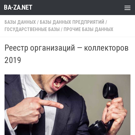
BA-ZA.NET
Перейти к содержимому
БАЗЫ ДАННЫХ
/
БАЗЫ ДАННЫХ ПРЕДПРИЯТИЙ
/
ГОСУДАРСТВЕННЫЕ БАЗЫ
/
ПРОЧИЕ БАЗЫ ДАННЫХ
Реестр организаций — коллекторов
2019