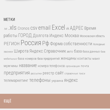
МЕТКИ
.xls
Excel
email
csv
АДРЕС
Время
Cronos
vk
.txt
работы
ГОРОД
Долгота
Индекс
Москва
Московская область
Россия
Рф
РЕГИОН
Форма собственности
Холодные
Широта
Яндекс.Справочник
база
база данных
звонки
авто
база
женщины
контакты
база номеров
маил
база предприятий
мобильных
название
мужчины
номера телефонов
почта
организация
предприятия
сайт
реестр
рассылки
справочные
такси
телефоны
яндекс
телемаркетинг
украина
ЕЩЁ