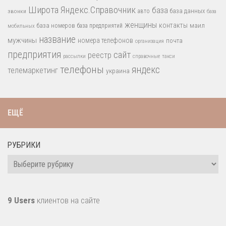
Широта
Яндекс.Справочник
база
база данных
звонки
авто
база
женщины
контакты
база номеров
маил
база предприятий
мобильных
название
мужчины
номера телефонов
почта
организация
предприятия
сайт
реестр
рассылки
справочные
такси
телефоны
яндекс
телемаркетинг
украина
ЕЩЁ
РУБРИКИ
Рубрики
9 Users
клиентов на сайте