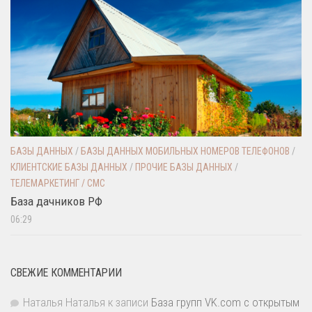
БАЗЫ ДАННЫХ
/
БАЗЫ ДАННЫХ МОБИЛЬНЫХ НОМЕРОВ ТЕЛЕФОНОВ
/
КЛИЕНТСКИЕ БАЗЫ ДАННЫХ
/
ПРОЧИЕ БАЗЫ ДАННЫХ
/
ТЕЛЕМАРКЕТИНГ / СМС
База дачников РФ
06:29
СВЕЖИЕ КОММЕНТАРИИ
Наталья Наталья
к записи
База групп VK.com с открытым