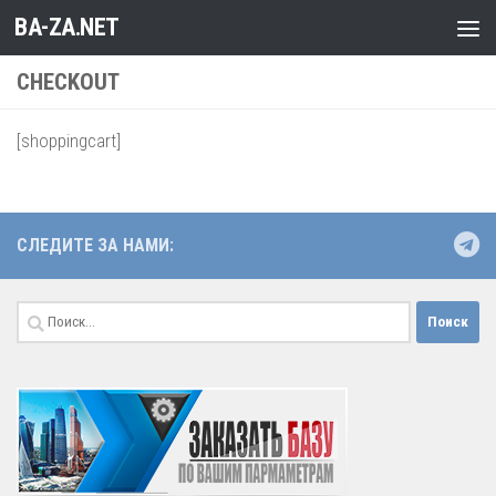
BA-ZA.NET
Перейти к содержимому
CHECKOUT
[shoppingcart]
СЛЕДИТЕ ЗА НАМИ:
Найти: