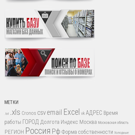
МЕТКИ
.xls
Excel
email
csv
АДРЕС
Время
Cronos
vk
.txt
работы
ГОРОД
Долгота
Индекс
Москва
Московская область
Россия
Рф
РЕГИОН
Форма собственности
Холодные