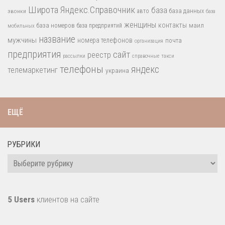
Широта
Яндекс.Справочник
база
база данных
звонки
авто
база
женщины
контакты
база номеров
маил
база предприятий
мобильных
название
мужчины
номера телефонов
почта
организация
предприятия
сайт
реестр
рассылки
справочные
такси
телефоны
яндекс
телемаркетинг
украина
ЕЩЁ
РУБРИКИ
Рубрики
5 Users
клиентов на сайте