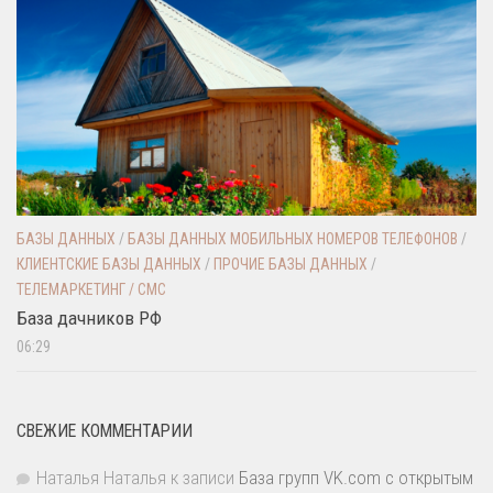
БАЗЫ ДАННЫХ
/
БАЗЫ ДАННЫХ МОБИЛЬНЫХ НОМЕРОВ ТЕЛЕФОНОВ
/
КЛИЕНТСКИЕ БАЗЫ ДАННЫХ
/
ПРОЧИЕ БАЗЫ ДАННЫХ
/
ТЕЛЕМАРКЕТИНГ / СМС
База дачников РФ
06:29
СВЕЖИЕ КОММЕНТАРИИ
Наталья Наталья
к записи
База групп VK.com с открытым