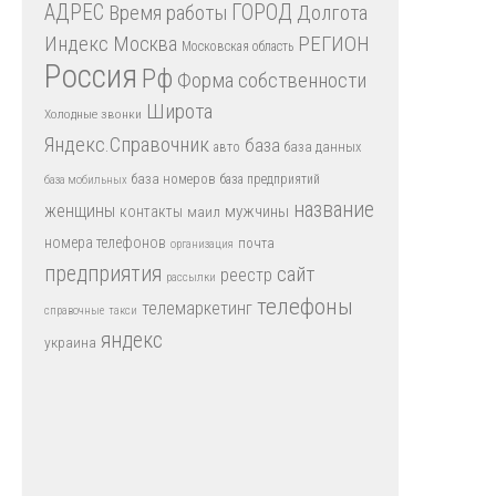
АДРЕС
Время работы
ГОРОД
Долгота
Индекс
РЕГИОН
Москва
Московская область
Россия
Рф
Форма собственности
Широта
Холодные звонки
Яндекс.Справочник
база
база данных
авто
база номеров
база предприятий
база мобильных
название
женщины
мужчины
контакты
маил
номера телефонов
почта
организация
предприятия
сайт
реестр
рассылки
телефоны
телемаркетинг
справочные
такси
яндекс
украина