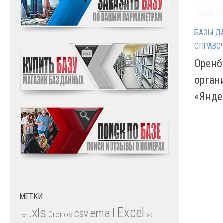
БАЗЫ Д
СПРАВО
Оренб
орган
«Янде
МЕТКИ
.xls
Excel
email
csv
Cronos
vk
.txt