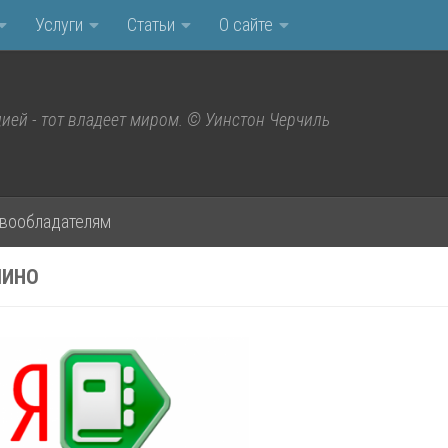
Услуги
Статьи
О сайте
ией - тот владеет миром. © Уинстон Черчиль
вообладателям
ЛИНО