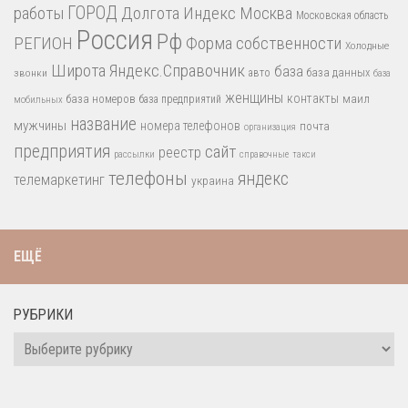
работы
ГОРОД
Долгота
Индекс
Москва
Московская область
Россия
Рф
РЕГИОН
Форма собственности
Холодные
Широта
Яндекс.Справочник
база
база данных
звонки
авто
база
женщины
контакты
база номеров
маил
база предприятий
мобильных
название
мужчины
номера телефонов
почта
организация
предприятия
сайт
реестр
рассылки
справочные
такси
телефоны
яндекс
телемаркетинг
украина
ЕЩЁ
РУБРИКИ
Рубрики