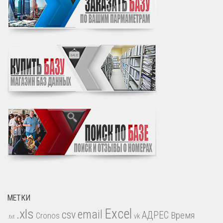
МЕТКИ
.xls
Excel
email
csv
АДРЕС
Время
Cronos
vk
.txt