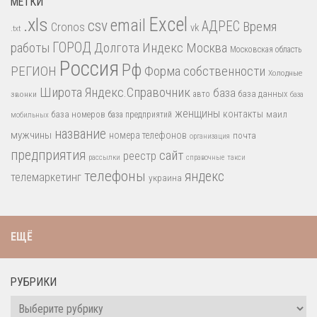
МЕТКИ
.xls
Excel
email
csv
АДРЕС
Время
Cronos
vk
.txt
работы
ГОРОД
Долгота
Индекс
Москва
Московская область
Россия
Рф
РЕГИОН
Форма собственности
Холодные
Широта
Яндекс.Справочник
база
база данных
звонки
авто
база
женщины
контакты
база номеров
маил
база предприятий
мобильных
название
мужчины
номера телефонов
почта
организация
предприятия
сайт
реестр
рассылки
справочные
такси
телефоны
яндекс
телемаркетинг
украина
ЕЩЁ
РУБРИКИ
Рубрики