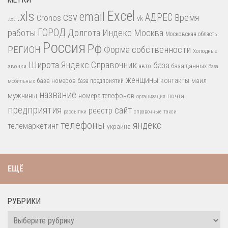
.xls
Excel
email
csv
АДРЕС
Время
Cronos
vk
.txt
работы
ГОРОД
Долгота
Индекс
Москва
Московская область
Россия
Рф
РЕГИОН
Форма собственности
Холодные
Широта
Яндекс.Справочник
база
база данных
звонки
авто
база
женщины
контакты
база номеров
маил
база предприятий
мобильных
название
мужчины
номера телефонов
почта
организация
предприятия
сайт
реестр
рассылки
справочные
такси
телефоны
яндекс
телемаркетинг
украина
ЕЩЁ
РУБРИКИ
Рубрики