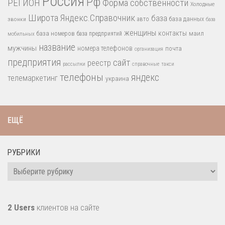
Россия
Рф
РЕГИОН
Форма собственности
Холодные
Широта
Яндекс.Справочник
база
база данных
звонки
авто
база
женщины
контакты
база номеров
маил
база предприятий
мобильных
название
мужчины
номера телефонов
почта
организация
предприятия
сайт
реестр
рассылки
справочные
такси
телефоны
яндекс
телемаркетинг
украина
ЕЩЁ
РУБРИКИ
Рубрики
2 Users
клиентов на сайте