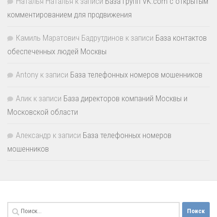
Наталья Наталья
к записи
База групп VK.com с открытым
комментированием для продвижения
Камиль Маратович Бадрутдинов
к записи
База контактов
обеспеченных людей Москвы
Antony
к записи
База телефонных номеров мошенников
Алик
к записи
База директоров компаний Москвы и
Московской области
Александр
к записи
База телефонных номеров
мошенников
Найти: