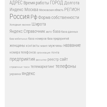
АДРЕС
Время работы
ГОРОД
Долгота
Индекс
РЕГИОН
Москва
Московская область
Россия
Рф
Форма собственности
Широта
Холодные звонки
Яндекс.Справочник
база
база данных
авто
база номеров
база предприятий
база мобильных
название
женщины
мужчины
контакты
маил
номера телефонов
почта
организация
предприятия
сайт
реестр
рассылки
телефоны
телемаркетинг
справочные
такси
яндекс
украина