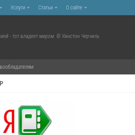
Услуги
Статьи
О сайте
ией - тот владеет миром. © Уинстон Черчиль
вообладателям
Р