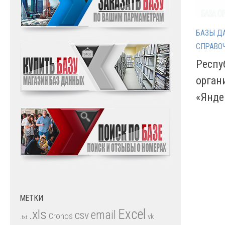
БАЗЫ Д
СПРАВО
Респу
орган
«Янде
МЕТКИ
.xls
Excel
email
csv
Cronos
vk
.txt