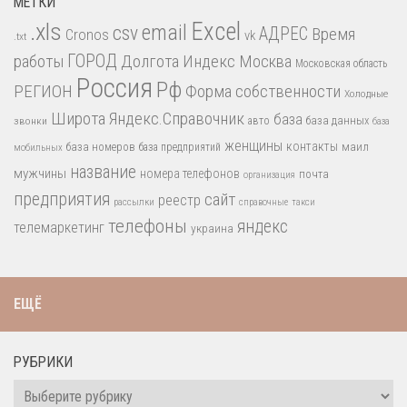
МЕТКИ
.xls
Excel
email
csv
АДРЕС
Время
Cronos
vk
.txt
работы
ГОРОД
Долгота
Индекс
Москва
Московская область
Россия
Рф
РЕГИОН
Форма собственности
Холодные
Широта
Яндекс.Справочник
база
база данных
звонки
авто
база
женщины
контакты
база номеров
маил
база предприятий
мобильных
название
мужчины
номера телефонов
почта
организация
предприятия
сайт
реестр
рассылки
справочные
такси
телефоны
яндекс
телемаркетинг
украина
ЕЩЁ
РУБРИКИ
Рубрики