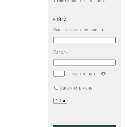
7 Users
клиентов на сайте
ВОЙТИ
Имя пользователя или email
Пароль
+
один
=
пять
Запомнить меня
Войти