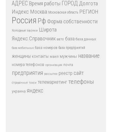
АДРЕС
Время работы
ГОРОД
Долгота
Индекс
РЕГИОН
Москва
Московская область
Россия
Рф
Форма собственности
Широта
Холодные звонки
Яндекс.Справочник
база
база данных
авто
база номеров
база предприятий
база мобильных
название
женщины
мужчины
контакты
маил
номера телефонов
почта
организация
предприятия
сайт
реестр
рассылки
телефоны
телемаркетинг
справочные
такси
яндекс
украина