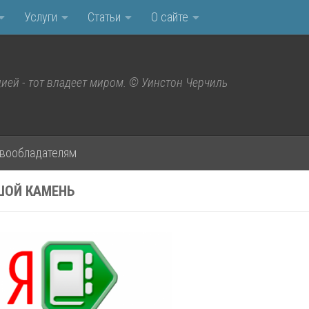
Услуги
Статьи
О сайте
ией - тот владеет миром. © Уинстон Черчиль
вообладателям
ШОЙ КАМЕНЬ