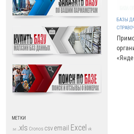
БАЗЫ Д
СПРАВО
Примо
орган
«Янде
МЕТКИ
.xls
Excel
email
csv
Cronos
vk
.txt