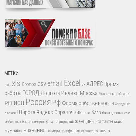
МЕТКИ
.xls
Excel
email
csv
АДРЕС
Время
Cronos
vk
.txt
работы
ГОРОД
Долгота
Индекс
Москва
Московская область
Россия
Рф
РЕГИОН
Форма собственности
Холодные
Широта
Яндекс.Справочник
база
база данных
звонки
авто
база
женщины
контакты
база номеров
маил
база предприятий
мобильных
название
мужчины
номера телефонов
почта
организация