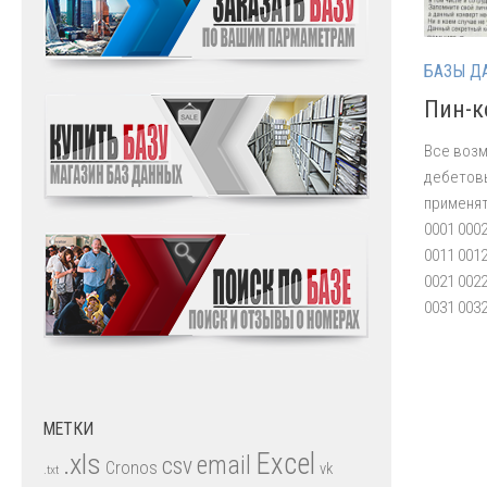
БАЗЫ Д
Пин-к
Все возм
дебетовы
применят
0001 0002
0011 0012
0021 0022
0031 0032
МЕТКИ
.xls
Excel
email
csv
Cronos
vk
.txt