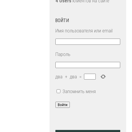
4 Users
клиентов на сайте
ВОЙТИ
Имя пользователя или email
Пароль
два
+
два
=
Запомнить меня
Войти