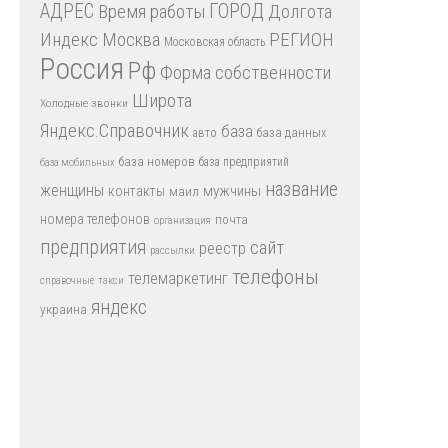
АДРЕС
Время работы
ГОРОД
Долгота
Индекс
РЕГИОН
Москва
Московская область
Россия
Рф
Форма собственности
Широта
Холодные звонки
Яндекс.Справочник
база
база данных
авто
база номеров
база предприятий
база мобильных
название
женщины
мужчины
контакты
маил
номера телефонов
почта
организация
предприятия
сайт
реестр
рассылки
телефоны
телемаркетинг
справочные
такси
яндекс
украина