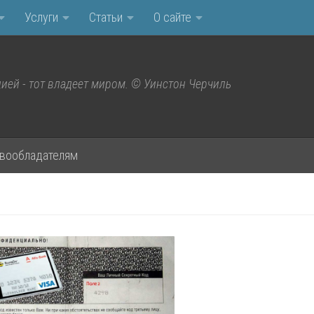
Услуги
Статьи
О сайте
ией - тот владеет миром. © Уинстон Черчиль
вообладателям