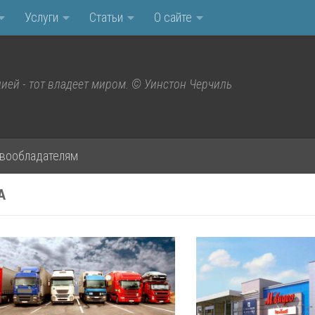
Услуги
Статьи
О сайте
ией - тот владеет миром. © Уинстон Черчиль
вообладателям
А