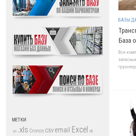
БАЗЫ Д
Транс
База 
Все комп
запасным
грузопер
МЕТКИ
.xls
Excel
email
csv
Cronos
vk
.txt