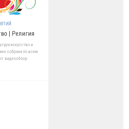
ИЯТИЙ
тво | Религия
ьтура искусство и
ике собрана по всем
т: видеообзор: