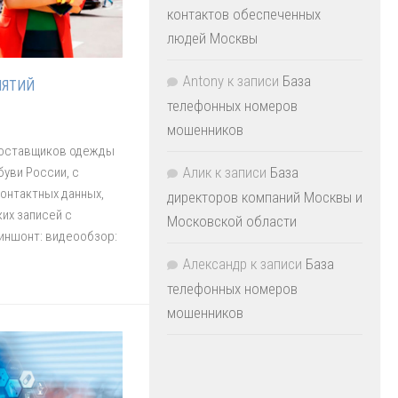
контактов обеспеченных
людей Москвы
Antony
к записи
База
ИЯТИЙ
телефонных номеров
мошенников
 поставщиков одежды
Алик
к записи
База
буви России, с
онтактных данных,
директоров компаний Москвы и
ких записей с
Московской области
иншонт: видеообзор:
Александр
к записи
База
телефонных номеров
мошенников