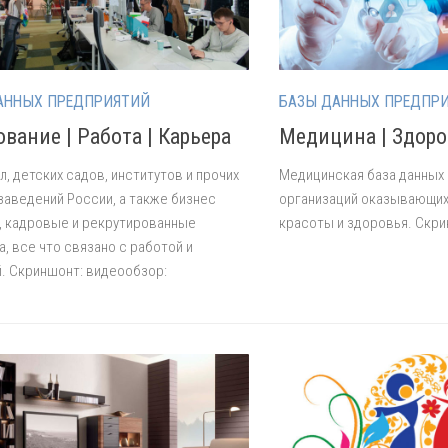
АННЫХ ПРЕДПРИЯТИЙ
БАЗЫ ДАННЫХ ПРЕДПР
вание | Работа | Карьера
Медицина | Здоро
л, детских садов, институтов и прочих
Медицинская база данных 
заведений России, а также бизнес
организаций оказывающих
, кадровые и рекрутированные
красоты и здоровья. Скри
а, все что связано с работой и
. Скриншонт: видеообзор: