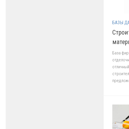
БАЗЫ Д
Строи
матер
База фир
отделочн
отличный
строител
предложе