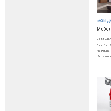
БАЗЫ Д
Мебел
База фир
корпусна
материал
Скриншон