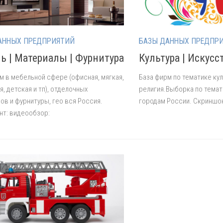
АННЫХ ПРЕДПРИЯТИЙ
БАЗЫ ДАННЫХ ПРЕДПР
ь | Материалы | Фурнитура
Культура | Искусс
м в мебельной сфере (офисная, мягкая,
База фирм по тематике кул
я, детская и тп), отделочных
религия.Выборка по темат
ов и фурнитуры, гео вся Россия.
городам России. Скриншон
т: видеообзор: