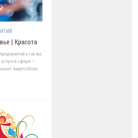
ИЯТИЙ
вье | Красота
предприятий а так же,
 услуги в сфере —
ншонт: видеообзор: