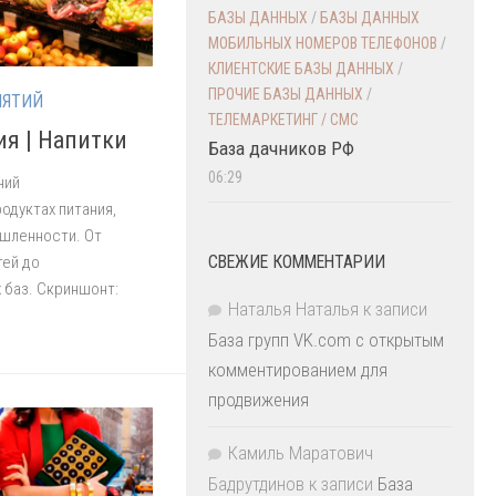
БАЗЫ ДАННЫХ
/
БАЗЫ ДАННЫХ
МОБИЛЬНЫХ НОМЕРОВ ТЕЛЕФОНОВ
/
КЛИЕНТСКИЕ БАЗЫ ДАННЫХ
/
ПРОЧИЕ БАЗЫ ДАННЫХ
/
ИЯТИЙ
ТЕЛЕМАРКЕТИНГ / СМС
ия | Напитки
База дачников РФ
06:29
ний
одуктах питания,
ышленности. От
СВЕЖИЕ КОММЕНТАРИИ
тей до
 баз. Скриншонт:
Наталья Наталья
к записи
База групп VK.com с открытым
комментированием для
продвижения
Камиль Маратович
Бадрутдинов
к записи
База