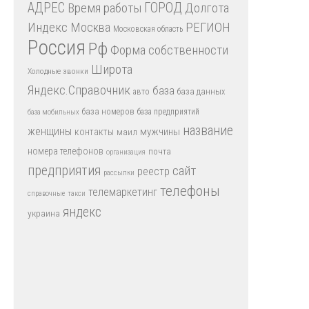
АДРЕС
Время работы
ГОРОД
Долгота
Индекс
РЕГИОН
Москва
Московская область
Россия
Рф
Форма собственности
Широта
Холодные звонки
Яндекс.Справочник
база
база данных
авто
база номеров
база предприятий
база мобильных
название
женщины
мужчины
контакты
маил
номера телефонов
почта
организация
предприятия
сайт
реестр
рассылки
телефоны
телемаркетинг
справочные
такси
яндекс
украина