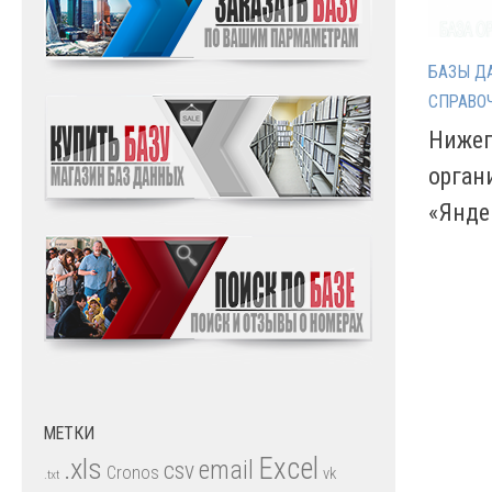
БАЗЫ Д
СПРАВО
Нижег
орган
«Янде
МЕТКИ
.xls
Excel
email
csv
Cronos
vk
.txt