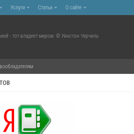
Услуги
Статьи
О сайте
ией - тот владеет миром. © Уинстон Черчиль
вообладателям
ТОВ