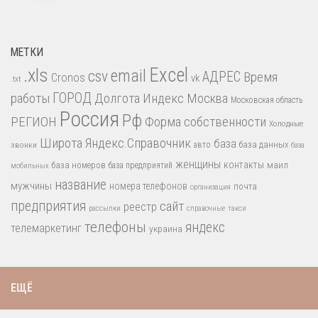
МЕТКИ
.xls
Excel
email
csv
АДРЕС
Время
Cronos
vk
.txt
работы
ГОРОД
Долгота
Индекс
Москва
Московская область
Россия
Рф
РЕГИОН
Форма собственности
Холодные
Широта
Яндекс.Справочник
база
база данных
звонки
авто
база
женщины
контакты
база номеров
маил
база предприятий
мобильных
название
мужчины
номера телефонов
почта
организация
предприятия
сайт
реестр
рассылки
справочные
такси
телефоны
яндекс
телемаркетинг
украина
ЕЩЁ