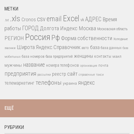
МЕТКИ
.xls
Excel
email
csv
АДРЕС
Время
Cronos
vk
.txt
работы
ГОРОД
Долгота
Индекс
Москва
Московская область
Россия
Рф
РЕГИОН
Форма собственности
Холодные
Широта
Яндекс.Справочник
база
база данных
звонки
авто
база
женщины
контакты
база номеров
маил
база предприятий
мобильных
название
мужчины
номера телефонов
почта
организация
предприятия
сайт
реестр
рассылки
справочные
такси
телефоны
яндекс
телемаркетинг
украина
ЕЩЁ
РУБРИКИ