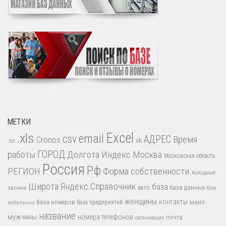
МЕТКИ
.xls
Excel
email
csv
АДРЕС
Время
Cronos
vk
.txt
работы
ГОРОД
Долгота
Индекс
Москва
Московская область
Россия
Рф
РЕГИОН
Форма собственности
Холодные
Широта
Яндекс.Справочник
база
база данных
звонки
авто
база
женщины
контакты
база номеров
маил
база предприятий
мобильных
название
мужчины
номера телефонов
почта
организация