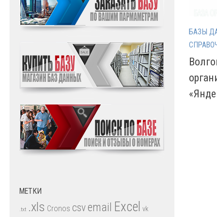
БАЗЫ Д
СПРАВО
Волго
орган
«Янде
МЕТКИ
.xls
Excel
email
csv
Cronos
vk
.txt