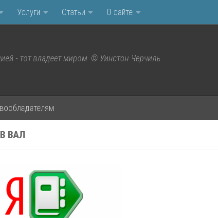
Услуги
Статьи
О сайте
ией - тот владеет миром. © Уинстон Черчиль
вообладателям
В ВАЛ