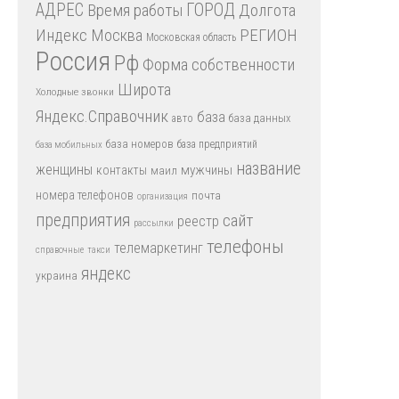
АДРЕС
Время работы
ГОРОД
Долгота
Индекс
РЕГИОН
Москва
Московская область
Россия
Рф
Форма собственности
Широта
Холодные звонки
Яндекс.Справочник
база
база данных
авто
база номеров
база предприятий
база мобильных
название
женщины
мужчины
контакты
маил
номера телефонов
почта
организация
предприятия
сайт
реестр
рассылки
телефоны
телемаркетинг
справочные
такси
яндекс
украина