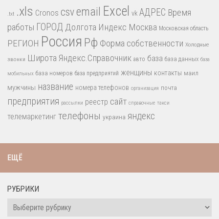
.xls
Excel
email
csv
АДРЕС
Время
Cronos
vk
.txt
работы
ГОРОД
Долгота
Индекс
Москва
Московская область
Россия
Рф
РЕГИОН
Форма собственности
Холодные
Широта
Яндекс.Справочник
база
база данных
звонки
авто
база
женщины
контакты
база номеров
маил
база предприятий
мобильных
название
мужчины
номера телефонов
почта
организация
предприятия
сайт
реестр
рассылки
справочные
такси
телефоны
яндекс
телемаркетинг
украина
ЕЩЁ
РУБРИКИ
Рубрики