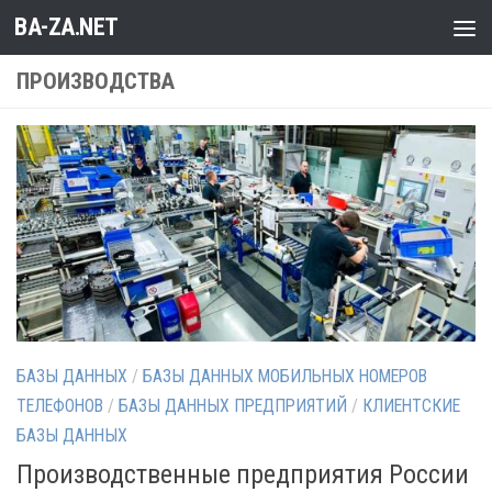
BA-ZA.NET
Перейти к содержимому
ПРОИЗВОДСТВА
БАЗЫ ДАННЫХ
/
БАЗЫ ДАННЫХ МОБИЛЬНЫХ НОМЕРОВ
ТЕЛЕФОНОВ
/
БАЗЫ ДАННЫХ ПРЕДПРИЯТИЙ
/
КЛИЕНТСКИЕ
БАЗЫ ДАННЫХ
Производственные предприятия России