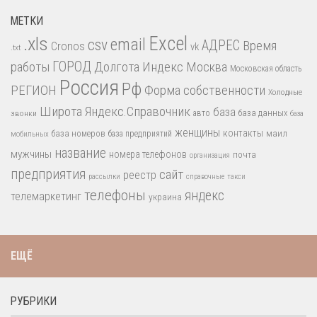
МЕТКИ
.xls
Excel
email
csv
АДРЕС
Время
Cronos
vk
.txt
работы
ГОРОД
Долгота
Индекс
Москва
Московская область
Россия
Рф
РЕГИОН
Форма собственности
Холодные
Широта
Яндекс.Справочник
база
база данных
звонки
авто
база
женщины
контакты
база номеров
маил
база предприятий
мобильных
название
мужчины
номера телефонов
почта
организация
предприятия
сайт
реестр
рассылки
справочные
такси
телефоны
яндекс
телемаркетинг
украина
ЕЩЁ
РУБРИКИ