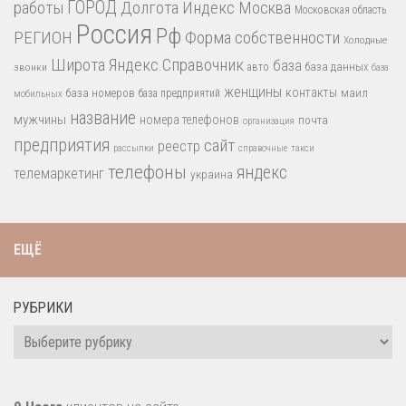
работы
ГОРОД
Долгота
Индекс
Москва
Московская область
Россия
Рф
РЕГИОН
Форма собственности
Холодные
Широта
Яндекс.Справочник
база
база данных
звонки
авто
база
женщины
контакты
база номеров
маил
база предприятий
мобильных
название
мужчины
номера телефонов
почта
организация
предприятия
сайт
реестр
рассылки
справочные
такси
телефоны
яндекс
телемаркетинг
украина
ЕЩЁ
РУБРИКИ
Рубрики