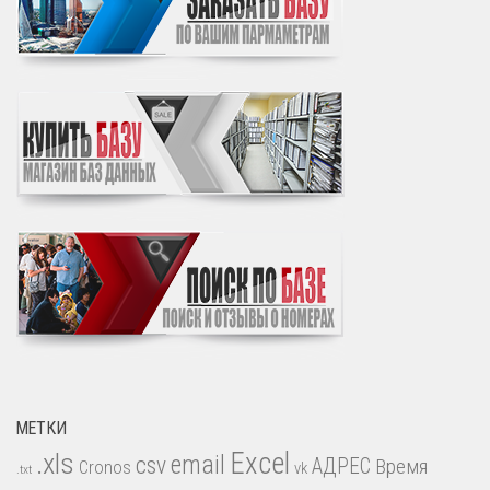
МЕТКИ
.xls
Excel
email
csv
АДРЕС
Время
Cronos
vk
.txt