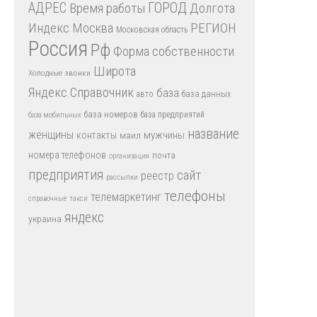
АДРЕС
Время работы
ГОРОД
Долгота
Индекс
РЕГИОН
Москва
Московская область
Россия
Рф
Форма собственности
Широта
Холодные звонки
Яндекс.Справочник
база
база данных
авто
база номеров
база предприятий
база мобильных
название
женщины
мужчины
контакты
маил
номера телефонов
почта
организация
предприятия
сайт
реестр
рассылки
телефоны
телемаркетинг
справочные
такси
яндекс
украина