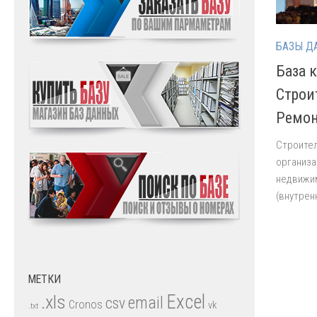
БАЗЫ Д
База 
Строи
Ремон
Строител
организа
недвижим
(внутрен
МЕТКИ
.xls
Excel
email
csv
Cronos
vk
.txt