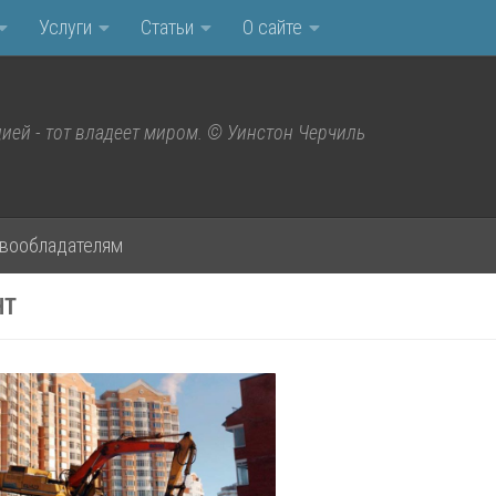
Услуги
Статьи
О сайте
ией - тот владеет миром. © Уинстон Черчиль
вообладателям
НТ