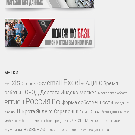
МЕТКИ
.xls
Excel
email
csv
АДРЕС
Время
Cronos
vk
.txt
работы
ГОРОД
Долгота
Индекс
Москва
Московская область
Россия
Рф
РЕГИОН
Форма собственности
Холодные
Широта
Яндекс.Справочник
база
база данных
звонки
авто
база
женщины
контакты
база номеров
маил
база предприятий
мобильных
название
мужчины
номера телефонов
почта
организация