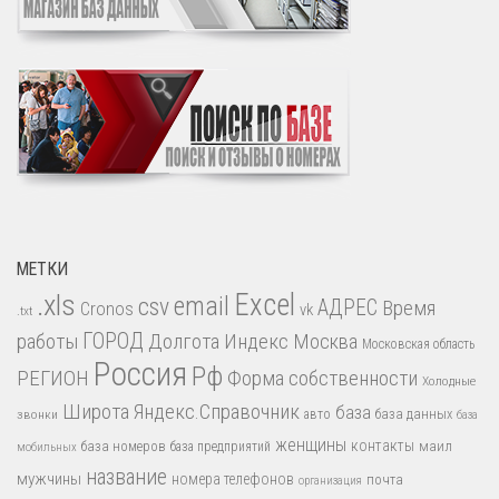
МЕТКИ
.xls
Excel
email
csv
АДРЕС
Время
Cronos
vk
.txt
работы
ГОРОД
Долгота
Индекс
Москва
Московская область
Россия
Рф
РЕГИОН
Форма собственности
Холодные
Широта
Яндекс.Справочник
база
база данных
звонки
авто
база
женщины
контакты
база номеров
маил
база предприятий
мобильных
название
мужчины
номера телефонов
почта
организация