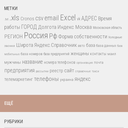
МЕТКИ
.xls
Excel
email
csv
АДРЕС
Время
Cronos
vk
.txt
работы
ГОРОД
Долгота
Индекс
Москва
Московская область
Россия
Рф
РЕГИОН
Форма собственности
Холодные
Широта
Яндекс.Справочник
база
база данных
звонки
авто
база
женщины
контакты
база номеров
маил
база предприятий
мобильных
название
мужчины
номера телефонов
почта
организация
предприятия
сайт
реестр
рассылки
справочные
такси
телефоны
яндекс
телемаркетинг
украина
ЕЩЁ
РУБРИКИ