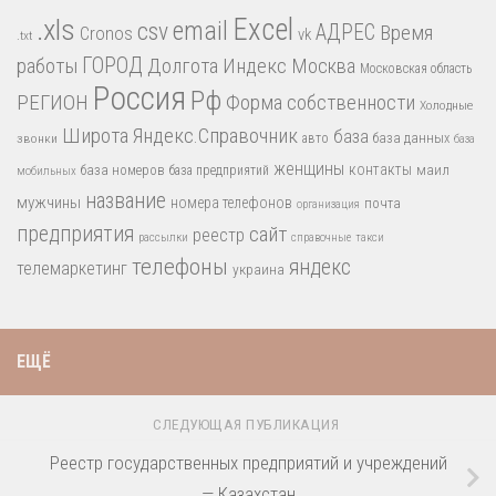
.xls
Excel
email
csv
АДРЕС
Время
Cronos
vk
.txt
работы
ГОРОД
Долгота
Индекс
Москва
Московская область
Россия
Рф
РЕГИОН
Форма собственности
Холодные
Широта
Яндекс.Справочник
база
база данных
звонки
авто
база
женщины
контакты
база номеров
маил
база предприятий
мобильных
название
мужчины
номера телефонов
почта
организация
предприятия
сайт
реестр
рассылки
справочные
такси
телефоны
яндекс
телемаркетинг
украина
ЕЩЁ
СЛЕДУЮЩАЯ ПУБЛИКАЦИЯ
Реестр государственных предприятий и учреждений
— Казахстан