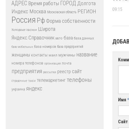
АДРЕС
Время работы
ГОРОД
Долгота
09:15
Индекс
РЕГИОН
Москва
Московская область
Россия
Рф
Форма собственности
Широта
Холодные звонки
Яндекс.Справочник
база
база данных
авто
ДОБАВ
база номеров
база предприятий
база мобильных
название
женщины
мужчины
контакты
маил
Комм
номера телефонов
почта
организация
предприятия
сайт
реестр
рассылки
телефоны
телемаркетинг
справочные
такси
яндекс
украина
Имя
Сайт