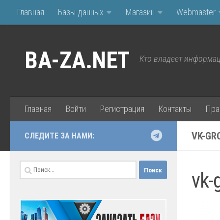
Главная
Базы данных
Магазин
Webmaster
Перейти к содержимому
BA-ZA.NET
Кто владеет информац
Главная
Войти
Регистрация
Контакты
Пра
VK-GR
СЛЕДИТЕ ЗА НАМИ:
Найти:
vk-