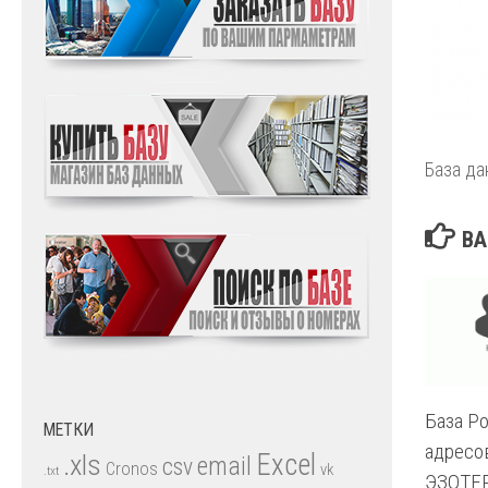
База да
ВА
База Ро
МЕТКИ
адресов
.xls
Excel
email
csv
Cronos
vk
.txt
ЭЗОТЕ