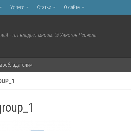
Услуги
Статьи
О сайте
ией - тот владеет миром. © Уинстон Черчиль
вообладателям
OUP_1
group_1