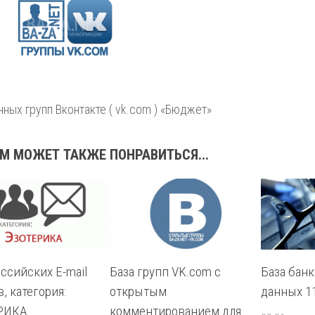
нных групп Вконтакте ( vk.com ) «Бюджет»
М МОЖЕТ ТАКЖЕ ПОНРАВИТЬСЯ...
ссийских E-mail
База групп VK.com с
База бан
, категория:
открытым
данных 11
РИКА
комментированием для