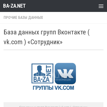
BA-ZA.NET
Перейти к содержимому
ПРОЧИЕ БАЗЫ ДАННЫХ
База данных групп Вконтакте (
vk.com ) «Сотрудник»
База данных групп Вконтакте ( vk.com ) «Сотрудник»