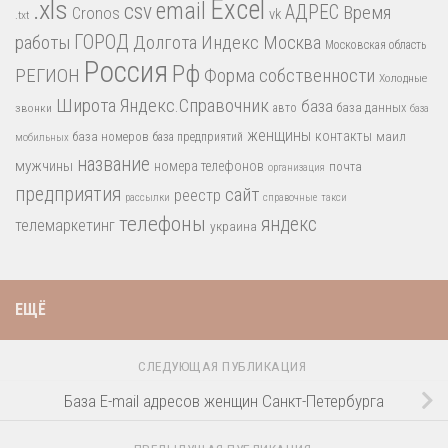
.xls
Excel
email
csv
АДРЕС
Время
Cronos
vk
.txt
работы
ГОРОД
Долгота
Индекс
Москва
Московская область
Россия
Рф
РЕГИОН
Форма собственности
Холодные
Широта
Яндекс.Справочник
база
база данных
звонки
авто
база
женщины
контакты
база номеров
маил
база предприятий
мобильных
название
мужчины
номера телефонов
почта
организация
предприятия
сайт
реестр
рассылки
справочные
такси
телефоны
яндекс
телемаркетинг
украина
ЕЩЁ
СЛЕДУЮЩАЯ ПУБЛИКАЦИЯ
База E-mail адресов женщин Санкт-Петербурга