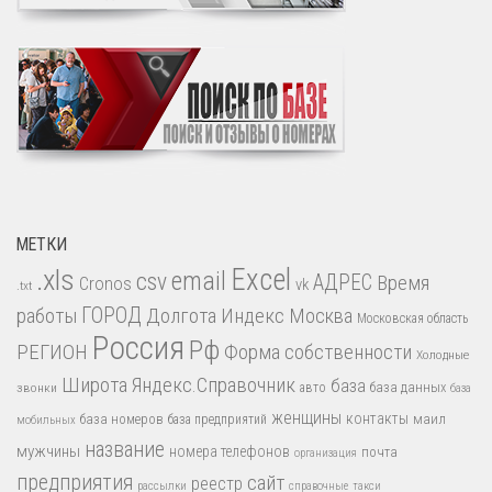
МЕТКИ
.xls
Excel
email
csv
АДРЕС
Время
Cronos
vk
.txt
работы
ГОРОД
Долгота
Индекс
Москва
Московская область
Россия
Рф
РЕГИОН
Форма собственности
Холодные
Широта
Яндекс.Справочник
база
база данных
звонки
авто
база
женщины
контакты
база номеров
маил
база предприятий
мобильных
название
мужчины
номера телефонов
почта
организация
предприятия
сайт
реестр
рассылки
справочные
такси