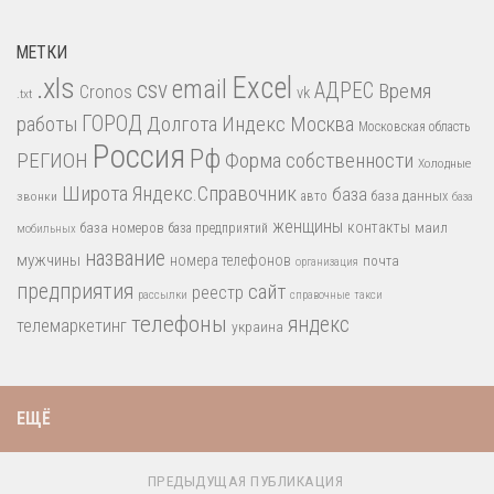
МЕТКИ
.xls
Excel
email
csv
АДРЕС
Время
Cronos
vk
.txt
работы
ГОРОД
Долгота
Индекс
Москва
Московская область
Россия
Рф
РЕГИОН
Форма собственности
Холодные
Широта
Яндекс.Справочник
база
база данных
звонки
авто
база
женщины
контакты
база номеров
маил
база предприятий
мобильных
название
мужчины
номера телефонов
почта
организация
предприятия
сайт
реестр
рассылки
справочные
такси
телефоны
яндекс
телемаркетинг
украина
ЕЩЁ
ПРЕДЫДУЩАЯ ПУБЛИКАЦИЯ