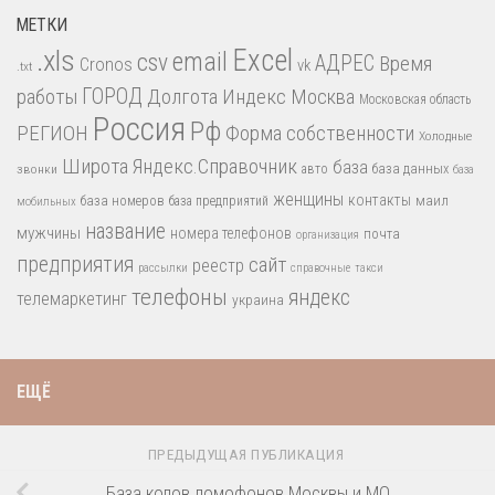
МЕТКИ
.xls
Excel
email
csv
АДРЕС
Время
Cronos
vk
.txt
работы
ГОРОД
Долгота
Индекс
Москва
Московская область
Россия
Рф
РЕГИОН
Форма собственности
Холодные
Широта
Яндекс.Справочник
база
база данных
звонки
авто
база
женщины
контакты
база номеров
маил
база предприятий
мобильных
название
мужчины
номера телефонов
почта
организация
предприятия
сайт
реестр
рассылки
справочные
такси
телефоны
яндекс
телемаркетинг
украина
ЕЩЁ
ПРЕДЫДУЩАЯ ПУБЛИКАЦИЯ
База кодов домофонов Москвы и МО