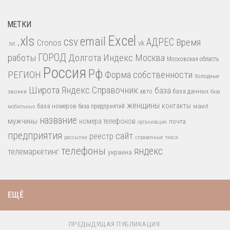
МЕТКИ
.xls
Excel
email
csv
АДРЕС
Время
Cronos
vk
.txt
работы
ГОРОД
Долгота
Индекс
Москва
Московская область
Россия
Рф
РЕГИОН
Форма собственности
Холодные
Широта
Яндекс.Справочник
база
база данных
звонки
авто
база
женщины
контакты
база номеров
маил
база предприятий
мобильных
название
мужчины
номера телефонов
почта
организация
предприятия
сайт
реестр
рассылки
справочные
такси
телефоны
яндекс
телемаркетинг
украина
ЕЩЁ
ПРЕДЫДУЩАЯ ПУБЛИКАЦИЯ