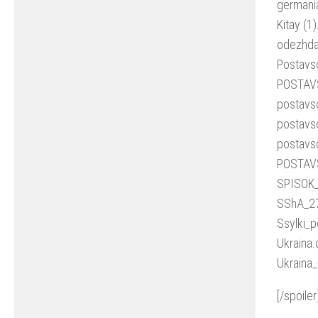
germani
Kitay (1
odezhda
Postavs
POSTAV
postavs
postavs
postavs
POSTAV
SPISOK
SShA_2
Ssylki_
Ukraina
Ukraina
[/spoiler