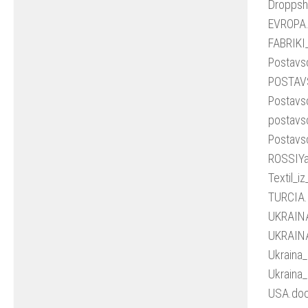
Droppsh
EVROPA
FABRIKI
Postavs
POSTAV
Postavs
postavs
Postavs
ROSSIYa
Textil_i
TURCIA
UKRAIN
UKRAIN
Ukraina
Ukraina_
USA.do