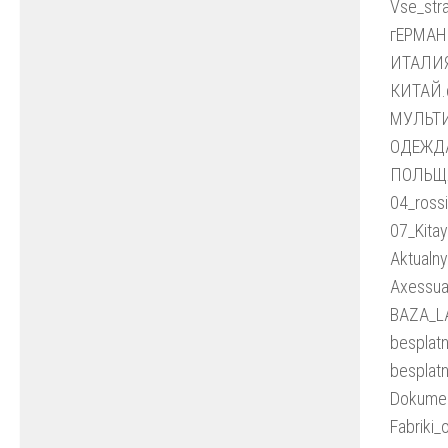
Vse_str
гЕРМАН
ИТАЛИЯ
КИТАЙ.
МУЛЬТ
ОДЕЖДА
ПОЛЬЩ
04_ross
07_Kita
Aktualn
Axessua
BAZA_LA
besplat
besplat
Dokumen
Fabriki