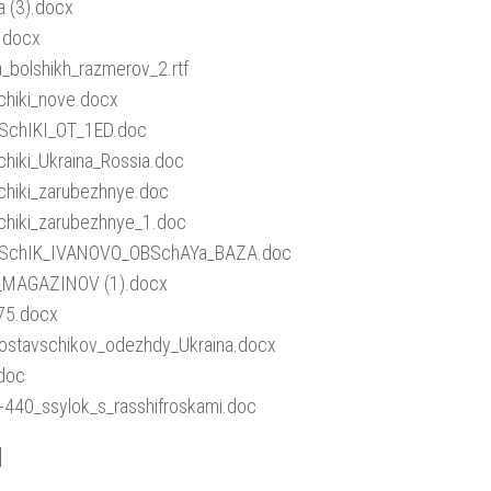
a (3).docx
).docx
_bolshikh_razmerov_2.rtf
chiki_nove.docx
SchIKI_OT_1ED.doc
chiki_Ukraina_Rossia.doc
chiki_zarubezhnye.doc
chiki_zarubezhnye_1.doc
SchIK_IVANOVO_OBSchAYa_BAZA.doc
_MAGAZINOV (1).docx
75.docx
postavschikov_odezhdy_Ukraina.docx
.doc
_-440_ssylok_s_rasshifroskami.doc
]