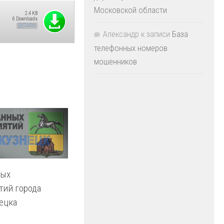
Московской области
2.4 KB
6 Downloads
ДЕТАЛИ
Александр
к записи
База
телефонных номеров
мошенников
ных
тий города
ецка