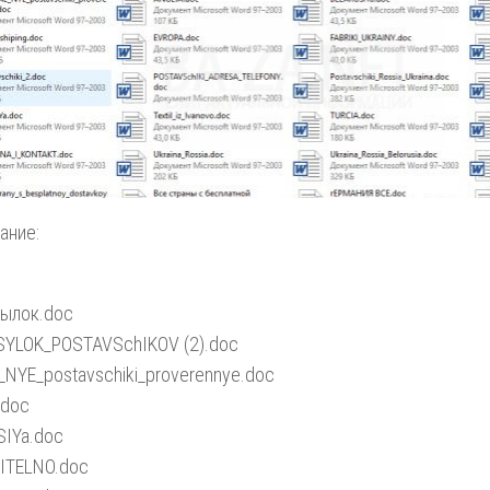
ание:
сылок.doc
SYLOK_POSTAVSchIKOV (2).doc
NYE_postavschiki_proverennye.doc
.doc
IYa.doc
ITELNO.doc