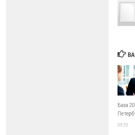
ВА
База 2
Петерб
09:20