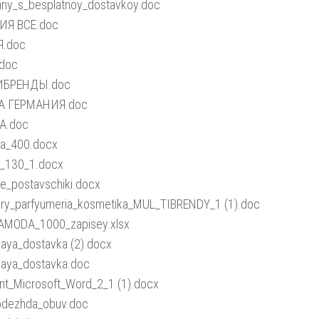
any_s_besplatnoy_dostavkoy.doc
ИЯ ВСЕ.doc
.doc
doc
ИБРЕНДЫ.doc
 ГЕРМАНИЯ.doc
А.doc
ia_400.docx
y_130_1.docx
ye_postavschiki.docx
ry_parfyumeria_kosmetika_MUL_TIBRENDY_1 (1).doc
MODA_1000_zapisey.xlsx
naya_dostavka (2).docx
naya_dostavka.doc
t_Microsoft_Word_2_1 (1).docx
_odezhda_obuv.doc