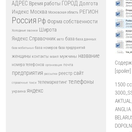
АДРЕС
Время работы
ГОРОД
Долгота
Индекс
РЕГИОН
Москва
Московская область
Россия
Рф
Форма собственности
Широта
Холодные звонки
Яндекс.Справочник
база
база данных
авто
база номеров
база предприятий
база мобильных
название
женщины
мужчины
контакты
маил
Содерж
номера телефонов
почта
организация
[spoiler]
предприятия
сайт
реестр
рассылки
телефоны
телемаркетинг
справочные
такси
1500 с
яндекс
украина
3000_S
AKTUAL_
ANGLIA
BELARUS
DOPOLN