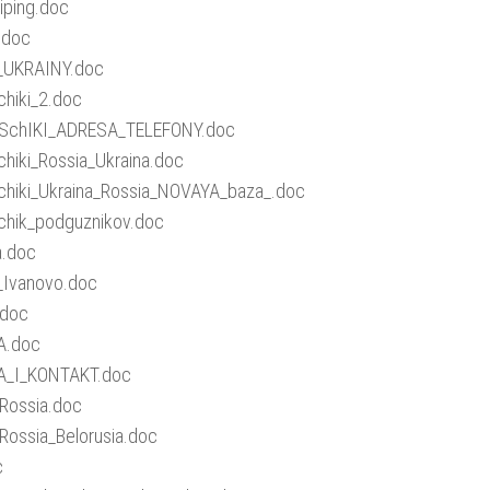
iping.doc
.doc
_UKRAINY.doc
chiki_2.doc
SchIKI_ADRESA_TELEFONY.doc
chiki_Rossia_Ukraina.doc
chiki_Ukraina_Rossia_NOVAYA_baza_.doc
chik_podguznikov.doc
.doc
z_Ivanovo.doc
.doc
A.doc
A_I_KONTAKT.doc
_Rossia.doc
Rossia_Belorusia.doc
c