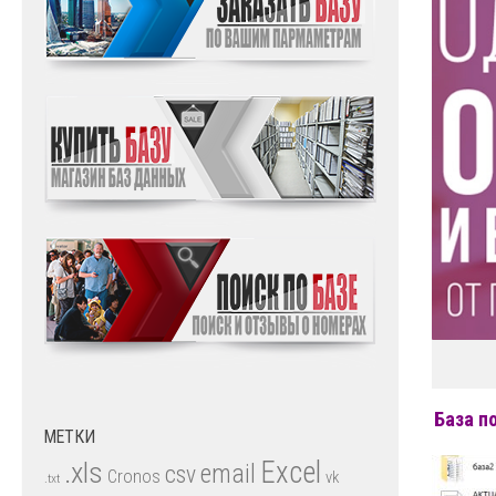
База п
МЕТКИ
.xls
Excel
email
csv
Cronos
vk
.txt