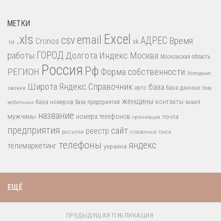
МЕТКИ
.xls
Excel
email
csv
АДРЕС
Время
Cronos
vk
.txt
работы
ГОРОД
Долгота
Индекс
Москва
Московская область
Россия
Рф
РЕГИОН
Форма собственности
Холодные
Широта
Яндекс.Справочник
база
база данных
звонки
авто
база
женщины
контакты
база номеров
маил
база предприятий
мобильных
название
мужчины
номера телефонов
почта
организация
предприятия
сайт
реестр
рассылки
справочные
такси
телефоны
яндекс
телемаркетинг
украина
ЕЩЁ
ПРЕДЫДУЩАЯ ПУБЛИКАЦИЯ