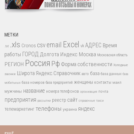
МЕТКИ
.xls
Excel
email
csv
АДРЕС
Время
Cronos
vk
.txt
работы
ГОРОД
Долгота
Индекс
Москва
Московская область
Россия
Рф
РЕГИОН
Форма собственности
Холодные
Широта
Яндекс.Справочник
база
база данных
звонки
авто
база
женщины
контакты
база номеров
маил
база предприятий
мобильных
название
мужчины
номера телефонов
почта
организация
предприятия
сайт
реестр
рассылки
справочные
такси
телефоны
яндекс
телемаркетинг
украина