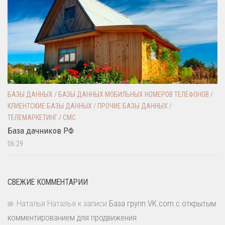
БАЗЫ ДАННЫХ
/
БАЗЫ ДАННЫХ МОБИЛЬНЫХ НОМЕРОВ ТЕЛЕФОНОВ
/
КЛИЕНТСКИЕ БАЗЫ ДАННЫХ
/
ПРОЧИЕ БАЗЫ ДАННЫХ
/
ТЕЛЕМАРКЕТИНГ / СМС
База дачников РФ
06:29
СВЕЖИЕ КОММЕНТАРИИ
Наталья Наталья
к записи
База групп VK.com с открытым
комментированием для продвижения