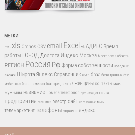
МЕТКИ
.xls
Excel
email
csv
АДРЕС
Время
Cronos
vk
.txt
работы
ГОРОД
Долгота
Индекс
Москва
Московская область
Россия
Рф
РЕГИОН
Форма собственности
Холодные
Широта
Яндекс.Справочник
база
база данных
звонки
авто
база
женщины
контакты
база номеров
маил
база предприятий
мобильных
название
мужчины
номера телефонов
почта
организация
предприятия
сайт
реестр
рассылки
справочные
такси
телефоны
яндекс
телемаркетинг
украина