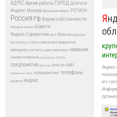
АДРЕС
Время работы
ГОРОД
Долгота
Индекс
РЕГИОН
Москва
Московская область
Я
нд
Россия
Рф
Форма собственности
Широта
Холодные звонки
обл
Яндекс.Справочник
база
база данных
авто
база номеров
база предприятий
база мобильных
круп
название
женщины
мужчины
контакты
маил
инте
номера телефонов
почта
организация
предприятия
сайт
реестр
рассылки
Яндекс.
телефоны
телемаркетинг
справочные
такси
поисков
яндекс
украина
его гео
Информа
организ