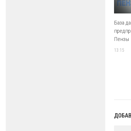
База д
предпр
Пензы
13:15
ДОБАВ