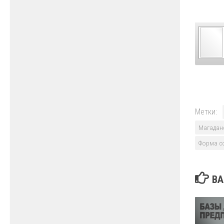
Метки:
Магадан
Форма с
ВА