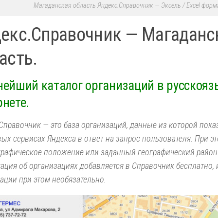
Магаданская область Яндекс.Справочник — Эксель / Excel форм
екс.Справочник — Магаданс
асть.
нейший каталог организаций в русскоя
рнете.
Справочник — это база организаций, данные из которой пок
ых сервисах Яндекса в ответ на запрос пользователя. При э
графическое положение или заданный географический район
ция об организациях добавляется в Справочник бесплатно, 
ации при этом необязательно.