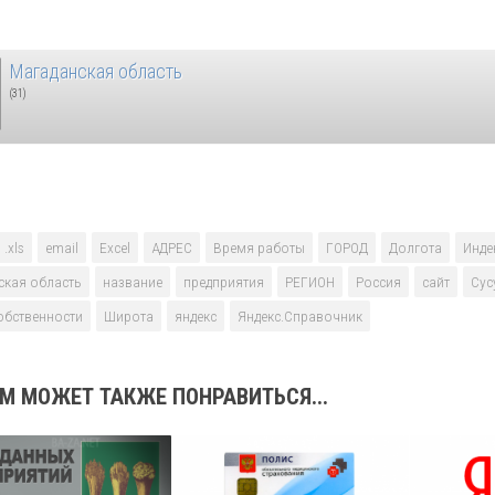
Магаданская область
(31)
.xls
email
Excel
АДРЕС
Время работы
ГОРОД
Долгота
Инде
ская область
название
предприятия
РЕГИОН
Россия
сайт
Сус
обственности
Широта
яндекс
Яндекс.Справочник
М МОЖЕТ ТАКЖЕ ПОНРАВИТЬСЯ...