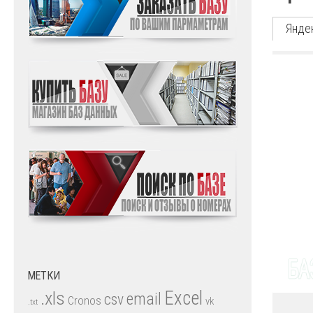
Янде
МЕТКИ
.xls
Excel
email
csv
Cronos
vk
.txt