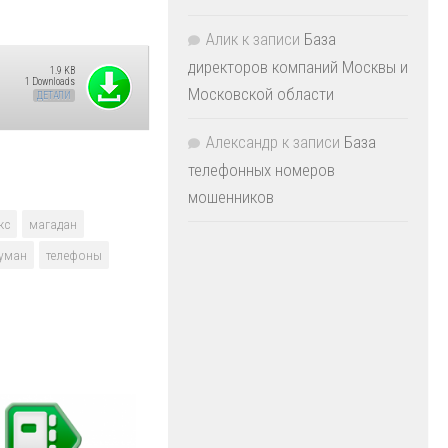
Алик
к записи
База
директоров компаний Москвы и
1.9 KB
1 Downloads
Московской области
ДЕТАЛИ
Александр
к записи
База
телефонных номеров
мошенников
кс
магадан
уман
телефоны