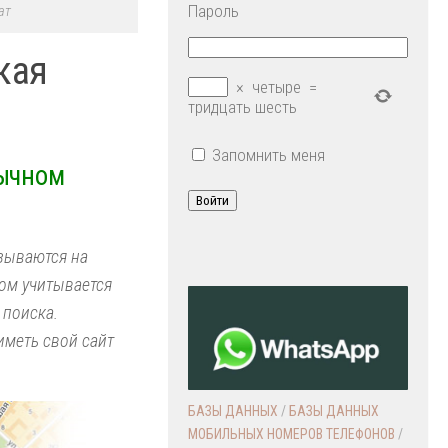
Пароль
ат
кая
×
четыре
=
тридцать шесть
Запомнить меня
зычном
Войти
азываются на
том учитывается
 поиска.
иметь свой сайт
БАЗЫ ДАННЫХ
/
БАЗЫ ДАННЫХ
МОБИЛЬНЫХ НОМЕРОВ ТЕЛЕФОНОВ
/