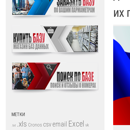
их 
МЕТКИ
.xls
Excel
email
csv
Cronos
vk
.txt