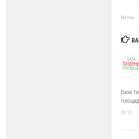
Метки:
ВА
База т
площад
20:11