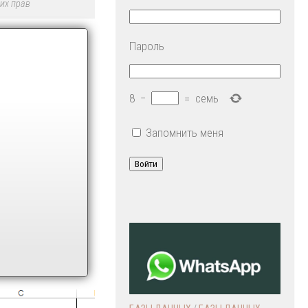
их прав
Пароль
8
−
=
семь
Запомнить меня
Войти