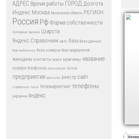
АДРЕС
Время работы
ГОРОД
Долгота
Индекс
РЕГИОН
Москва
Московская область
Россия
Рф
Форма собственности
Широта
Холодные звонки
Яндекс.Справочник
база
база данных
авто
база номеров
база предприятий
база мобильных
название
женщины
мужчины
контакты
маил
номера телефонов
почта
организация
предприятия
сайт
реестр
рассылки
телефоны
телемаркетинг
справочные
такси
яндекс
украина