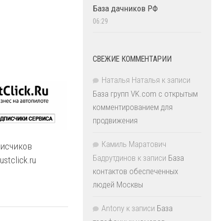
База дачников РФ
06:29
СВЕЖИЕ КОММЕНТАРИИ
Наталья Наталья
к записи
База групп VK.com с открытым
комментированием для
продвижения
Камиль Маратович
писчиков
Бадрутдинов
к записи
База
stclick.ru
контактов обеспеченных
людей Москвы
Antony
к записи
База