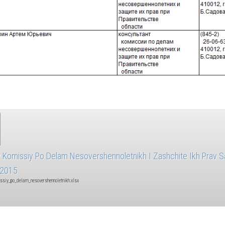
 Komissiy Po Delam Nesovershennoletnikh I Zashchite Ikh Prav S
.2015
ssiy_po_delam_nesovershennoletnikh.xlsx