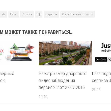
.xls
Excel
Россия
Рф
Саратов
Саратовская область
М МОЖЕТ ТАКЖЕ ПОНРАВИТЬСЯ...
изерных
Реестр камер дворового
База под
ок
видеонаблюдения
сервиса Ju
версия 2.2 от 27.07.2016
23:06
10:40