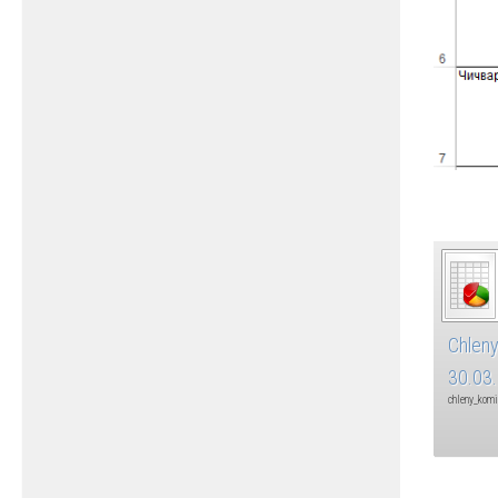
Chleny
30.03
chleny_komi