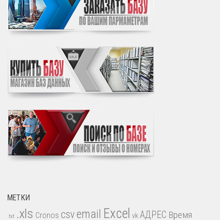
МЕТКИ
.xls
Excel
email
csv
АДРЕС
Время
Cronos
vk
.txt