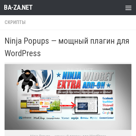
BA-ZA.NET
Перейти к содержимому
СКРИПТЫ
Ninja Popups — мощный плагин для
WordPress
Ninja Popups — мощный плагин для WordPress