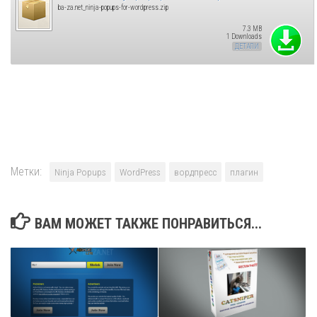
ba-za.net_ninja-popups-for-wordpress.zip
7.3 MB
1 Downloads
ДЕТАЛИ
Метки:
Ninja Popups
WordPress
вордпресс
плагин
ВАМ МОЖЕТ ТАКЖЕ ПОНРАВИТЬСЯ...