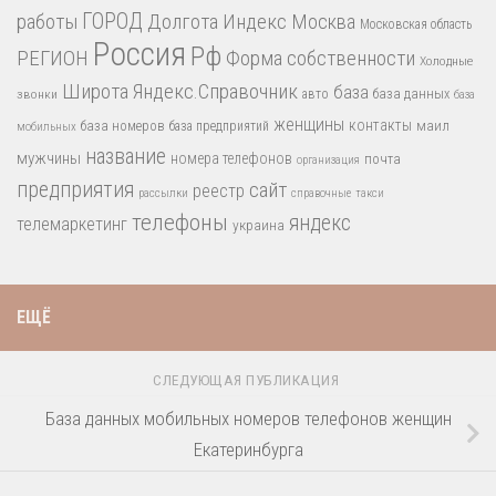
работы
ГОРОД
Долгота
Индекс
Москва
Московская область
Россия
Рф
РЕГИОН
Форма собственности
Холодные
Широта
Яндекс.Справочник
база
база данных
звонки
авто
база
женщины
контакты
база номеров
маил
база предприятий
мобильных
название
мужчины
номера телефонов
почта
организация
предприятия
сайт
реестр
рассылки
справочные
такси
телефоны
яндекс
телемаркетинг
украина
ЕЩЁ
СЛЕДУЮЩАЯ ПУБЛИКАЦИЯ
База данных мобильных номеров телефонов женщин
Екатеринбурга