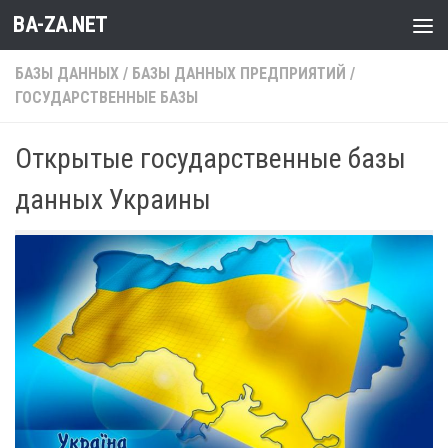
BA-ZA.NET
Перейти к содержимому
БАЗЫ ДАННЫХ
/
БАЗЫ ДАННЫХ ПРЕДПРИЯТИЙ
/
ГОСУДАРСТВЕННЫЕ БАЗЫ
Открытые государственные базы
данных Украины