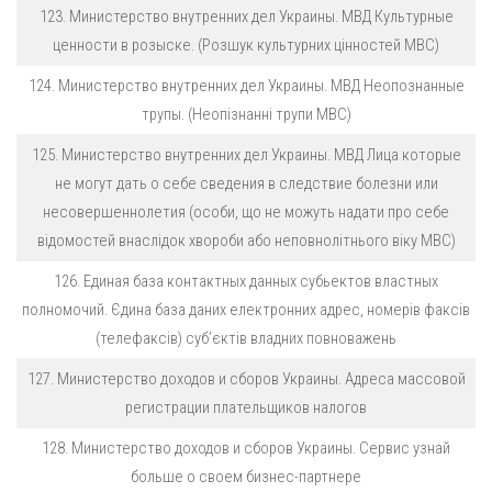
123. Министерство внутренних дел Украины. МВД Культурные
ценности в розыске. (Розшук культурних цінностей МВС)
124. Министерство внутренних дел Украины. МВД Неопознанные
трупы. (Неопізнанні трупи МВС)
125. Министерство внутренних дел Украины. МВД Лица которые
не могут дать о себе сведения в следствие болезни или
несовершеннолетия (особи, що не можуть надати про себе
відомостей внаслідок хвороби або неповнолітнього віку МВС)
126. Единая база контактных данных субьектов властных
полномочий. Єдина база даних електронних адрес, номерів факсів
(телефаксів) суб’єктів владних повноважень
127. Министерство доходов и сборов Украины. Адреса массовой
регистрации плательщиков налогов
128. Министерство доходов и сборов Украины. Сервис узнай
больше о своем бизнес-партнере