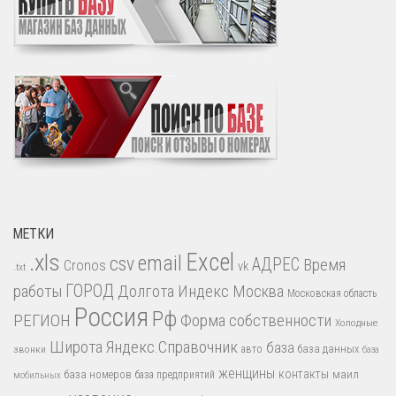
МЕТКИ
.xls
Excel
email
csv
АДРЕС
Время
Cronos
vk
.txt
работы
ГОРОД
Долгота
Индекс
Москва
Московская область
Россия
Рф
РЕГИОН
Форма собственности
Холодные
Широта
Яндекс.Справочник
база
база данных
звонки
авто
база
женщины
контакты
база номеров
маил
база предприятий
мобильных