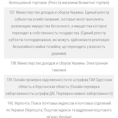
безпошлиной торговли. (Реєстр магазинів безмитної торгівлі)
137. Министерство доходов и сборов Украины. Единый реестр
субъектов хозяйствования , которые могут выполнять
реализацию имущества бесхозного, и имущества которое
переходит в собственность государства. (Єдиний реєстр
суб’єктів господарювання, які можуть здійснювати реалізацію
безхазяйного майна та майна, що переходить у власність
держави)
138. Министерство доходов и сборов Украины. Электронная
таможня
139. Онлайн проверка задолженности по штрафам ГАИ Одесская
область и Херсонская область (Онлайн перевірка
заборгованносты штрафів ДАЇ, Перевірка наявної заборгованості)
140. Укрпочта. Поиск почтовых индексов и почтовых отделений
по Украине (Укрпошта, Поштові індекси та відділення поштового
зв’язку України)