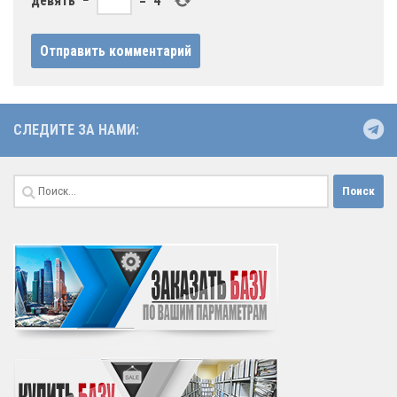
девять
−
=
4
СЛЕДИТЕ ЗА НАМИ:
Найти: