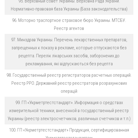
95. Верховный совет Украины. Верховна Рада України.
Нормативно-правовая база Украины (База законодательства)
96. Моторно траспортное страховое бюро Украины. МТСБУ.
Реестр агентов
97. Минздрав Украины. Перечень лекарственных препаратов,
запрещенных к показу в рекламе, которые отпускаются без
рецепта. Перелік лікарських засобів, заборонених до
рекламування, які відпускаються без рецепта
98. Государственный реестр регистраторов расчетных операций.
Реестр РРО. Державний реєстр реєстраторів розрахункових
операцій
99. ГП «Укрметртестстандарт». Информация о средствах
измерительной техники, внесенной в государственный реестр
Украины (реестр электросчетчиков, различных счетчиков и т.п.)
100. ГП «Укрметртестстандарт» Продукция, сертифицированная