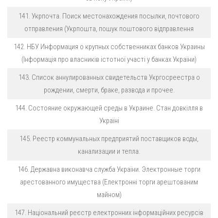
141. Укрпочта. Поиск местонахождения посылки, почтового
отправления (Укрпошта, пошук поштового відправлення
142. НБУ Информация о крупных собственниках банков Украины
(Інформація про власників істотної участі у банках України)
143. Список аннулированных свидетельств Укргосреестра о
рождении, смерти, браке, развода и прочее.
144. Состояние окружающей среды в Украине. Стан довкілля в
Україні
145. Реестр коммунальных предприятий поставщиков воды,
канализации и тепла.
146. Державна виконавча служба України. Электронные торги
арестованного имущества (Електронні торги арештованим
майном)
147. Національний реєстр електронних інформаційних ресурсів