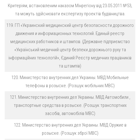
Критеріям, встановленим наказом Мінрегіону від 23.05.2011 №53,
та можуть здійснювати експертизу проектів будівництва.
119. ГП «Украинский медицинский центр безопасности дорожного
движения и информационных технологий. Единый реестр
медицинских работников и штампов. (Державне підприємство
«Український медичний центр безпеки дорожнього руху та
інформаційних технологій», Єдиний Реєстр медичних працівників
та штампів)
120. Министерство внутренних дел Украины. МВД Мобильные
телефоны в розыске. (Розшук мобільних МВС)
121. Министерство внутренних дел Украины. МВД Автомобили ,
транспортные средства в розыске. (Розшук транспортних
засобів, автомобілів МВС)
122. Министерство внутренних дел Украины. МВД Оружие в
розыске. (Розшук зброї МВС)