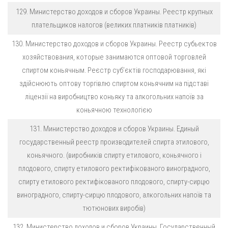
129. Министерство доходов и сборов Украины. Реестр крупных
плательщиков налогов (великих платників платників)
130. Министерство доходов и сборов Украины. Реестр субьектов
хозяйствования, которые занимаются оптовой торговлей
спиртом коньячным. Реєстр cуб’єктів господарювання, які
здійснюють оптову торгівлю спиртом коньячним на підставі
ліцензії на виробництво коньяку та алкогольних напоїв за
коньячною технологією
131. Министерство доходов и сборов Украины. Единый
государственный реестр производителей спирта этилового,
коньячного. (виробників спирту етилового, коньячного і
плодового, спирту етилового ректифікованого виноградного,
спирту етилового ректифікованого плодового, спирту-сирцю
виноградного, спирту-сирцю плодового, алкогольних напоїв та
тютюнових виробів)
132. Министерство доходов и сборов Украины. Государственный